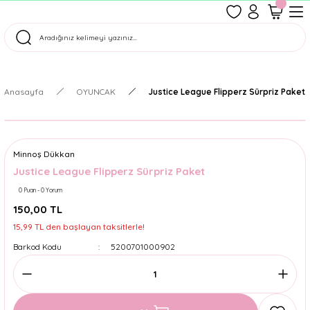
1500 TL Üzeri Ücretsiz Kargo
Tüm Siparişler Aynı Gün Kargoda!
Türkiye'nin En Eğlenceli Kırtasiyesi!
Anasayfa
OYUNCAK
Justice League Flipperz Sürpriz Paket
Minnoş Dükkan
Justice League Flipperz Sürpriz Paket
0 Puan - 0 Yorum
150,00 TL
15,99 TL den başlayan taksitlerle!
Barkod Kodu
5200701000902