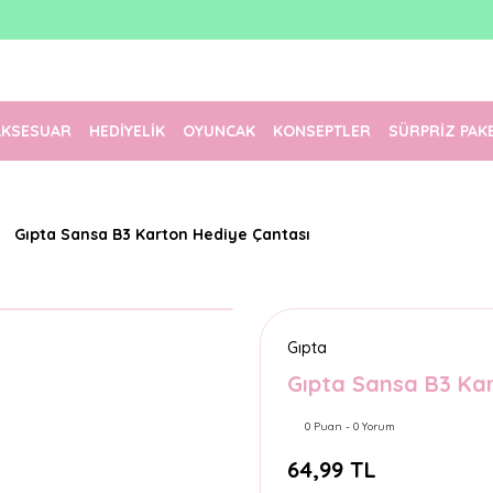
1500 TL Üzeri Ücretsiz Kargo
Tüm Siparişler Aynı Gün Kargoda!
Türkiye'nin En Eğlenceli Kırtasiyesi!
AKSESUAR
HEDİYELİK
OYUNCAK
KONSEPTLER
SÜRPRİZ PAK
Gıpta Sansa B3 Karton Hediye Çantası
Gıpta
Gıpta Sansa B3 Ka
0 Puan - 0 Yorum
64,99 TL