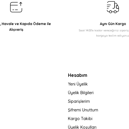
ı, Havale ve Kapıda Ödeme ile
Aynı Gün Kargo
Alışveriş
Saat 14:00'e kadar vereceğiniz sipari
kargoya teslim ediyoruz
Gönder
Hesabım
Yeni Üyelik
Üyelik Bilgileri
Siparişlerim
Şifremi Unuttum
Kargo Takibi
Üyelik Koşulları