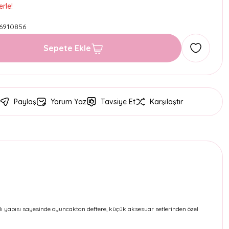
rle!
6910856
Sepete Ekle
Paylaş
Yorum Yaz
Tavsiye Et
Karşılaştır
lı yapısı sayesinde oyuncaktan deftere, küçük aksesuar setlerinden özel