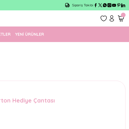
Sipariş Takibi
ETLER
YENİ ÜRÜNLER
rton Hediye Çantası