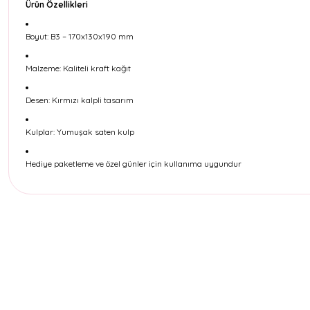
Ürün Özellikleri
Boyut: B3 – 170x130x190 mm
Malzeme: Kaliteli kraft kağıt
Desen: Kırmızı kalpli tasarım
Kulplar: Yumuşak saten kulp
Hediye paketleme ve özel günler için kullanıma uygundur
Bu ürünün fiyat bilgisi, resim, ürün açıklamalarında ve diğer konul
Görüş ve önerileriniz için teşekkür ederiz.
Ürün resmi kalitesiz, bozuk veya görüntülenemiyor.
Ürün açıklamasında eksik bilgiler bulunuyor.
Ürün bilgilerinde hatalar bulunuyor.