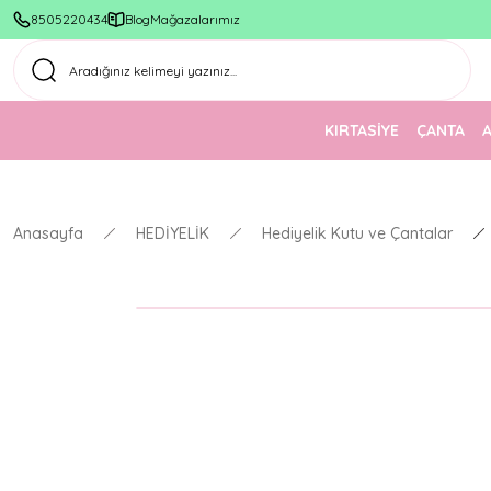
8505220434
Blog
Mağazalarımız
KIRTASİYE
ÇANTA
Anasayfa
HEDİYELİK
Hediyelik Kutu ve Çantalar