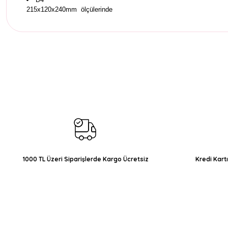
215x120x240mm ölçülerinde
Bu ürünün fiyat bilgisi, resim, ürün açıklamalarında ve diğer konul
Görüş ve önerileriniz için teşekkür ederiz.
Ürün resmi kalitesiz, bozuk veya görüntülenemiyor.
Ürün açıklamasında eksik bilgiler bulunuyor.
Ürün bilgilerinde hatalar bulunuyor.
Ürün fiyatı diğer sitelerden daha pahalı.
Bu ürüne benzer farklı alternatifler olmalı.
1000 TL Üzeri Siparişlerde Kargo Ücretsiz
Kredi Kart