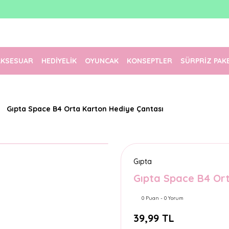
1500 TL Üzeri Ücretsiz Kargo
Tüm Siparişler Aynı Gün Kargoda!
Türkiye'nin En Eğlenceli Kırtasiyesi!
AKSESUAR
HEDİYELİK
OYUNCAK
KONSEPTLER
SÜRPRİZ PAK
Gıpta Space B4 Orta Karton Hediye Çantası
Gıpta
Gıpta Space B4 Or
0 Puan - 0 Yorum
39,99 TL