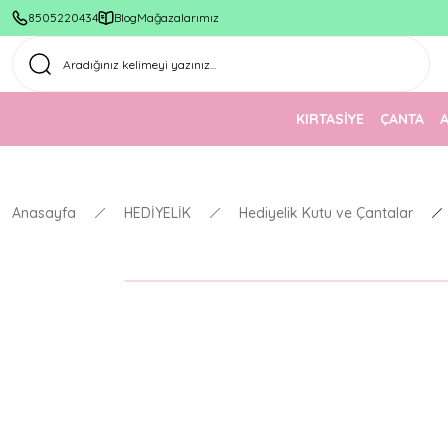
8505220434
Blog
Mağazalarımız
KIRTASİYE
ÇANTA
Anasayfa
HEDİYELİK
Hediyelik Kutu ve Çantalar