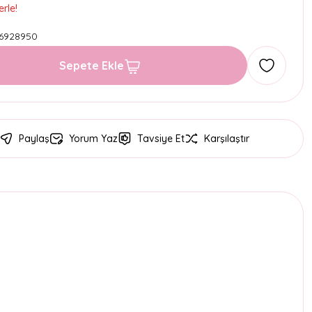
rle!
6928950
Sepete Ekle
Paylaş
Yorum Yaz
Tavsiye Et
Karşılaştır