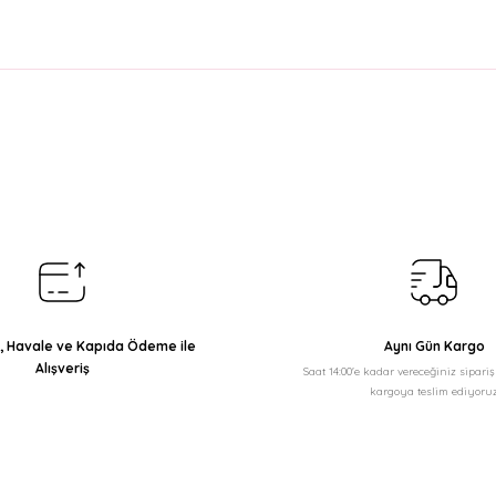
arda yetersiz gördüğünüz noktaları öneri formunu kullanarak tarafımıza il
Bu ürüne ilk yorumu siz yapın!
Yorum Yaz
ı, Havale ve Kapıda Ödeme ile
Aynı Gün Kargo
Alışveriş
Saat 14:00'e kadar vereceğiniz sipari
kargoya teslim ediyoruz
Gönder