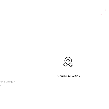
etebilirsiniz.
Güvenli Alışveriş
şleri aynı gün
!