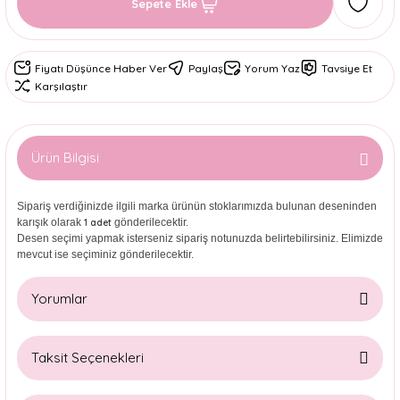
Sepete Ekle
Fiyatı Düşünce Haber Ver
Paylaş
Yorum Yaz
Tavsiye Et
Karşılaştır
Ürün Bilgisi
Sipariş verdiğinizde ilgili marka ürünün stoklarımızda bulunan deseninden
karışık olarak
gönderilecektir.
1 adet
Desen seçimi yapmak isterseniz sipariş notunuzda belirtebilirsiniz. Elimizde
mevcut ise seçiminiz gönderilecektir.
Yorumlar
Taksit Seçenekleri
Bu ürüne ilk yorumu siz yapın!