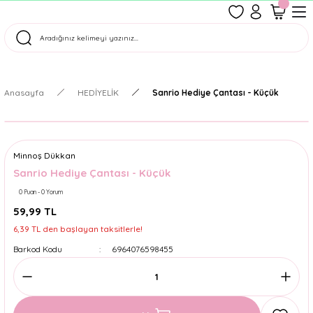
1500 TL Üzeri Ücretsiz Kargo
Tüm Siparişler Aynı Gün Kargoda!
Türkiye'nin En Eğlenceli Kırtasiyesi!
Anasayfa
HEDİYELİK
Sanrio Hediye Çantası - Küçük
Minnoş Dükkan
Sanrio Hediye Çantası - Küçük
0 Puan - 0 Yorum
59,99 TL
6,39 TL den başlayan taksitlerle!
Barkod Kodu
6964076598455