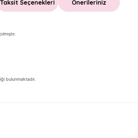
Taksit Seçenekleri
Önerileriniz
ılmıştır.
iği bulunmaktadır.
arda yetersiz gördüğünüz noktaları öneri formunu kullanarak tarafımıza il
Bu ürüne ilk yorumu siz yapın!