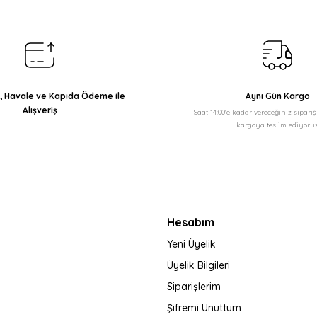
Yorum Yaz
ı, Havale ve Kapıda Ödeme ile
Aynı Gün Kargo
Alışveriş
Saat 14:00'e kadar vereceğiniz sipari
kargoya teslim ediyoruz
Gönder
Hesabım
Yeni Üyelik
Üyelik Bilgileri
Siparişlerim
Şifremi Unuttum