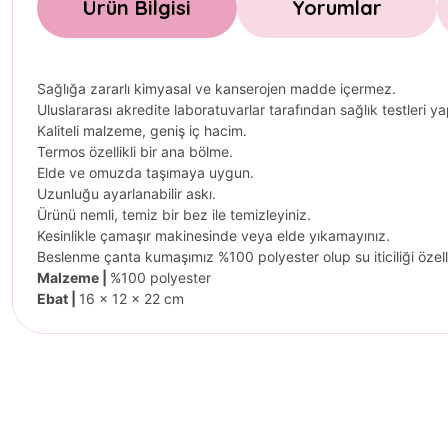
Ürün Bilgisi
Yorumlar
Sağlığa zararlı kimyasal ve kanserojen madde içermez.
Uluslararası akredite laboratuvarlar tarafından sağlık testleri yap
Kaliteli malzeme, geniş iç hacim.
Termos özellikli bir ana bölme.
Elde ve omuzda taşımaya uygun.
Uzunluğu ayarlanabilir askı.
Ürünü nemli, temiz bir bez ile temizleyiniz.
Kesinlikle çamaşır makinesinde veya elde yıkamayınız.
Beslenme çanta kumaşımız %100 polyester olup su iticiliği özell
Malzeme |
%100 polyester
Ebat |
16 x 12 x 22 cm
Bu ürünün fiyat bilgisi, resim, ürün açıklamalarında ve diğer konul
Görüş ve önerileriniz için teşekkür ederiz.
Ürün resmi kalitesiz, bozuk veya görüntülenemiyor.