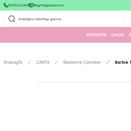
8505220434
Blog
Mağazalarımız
KIRTASİYE
ÇANTA
Anasayfa
ÇANTA
Beslenme Çantaları
Barbie 