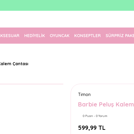
1500 TL Üzeri Ücretsiz Kargo
Tüm Siparişler Aynı Gün Kargoda!
Türkiye'nin En Eğlenceli Kırtasiyesi!
AKSESUAR
HEDİYELİK
OYUNCAK
KONSEPTLER
SÜRPRİZ PAK
Kalem Çantası
Timon
Barbie Peluş Kalem
0 Puan - 0 Yorum
599,99 TL