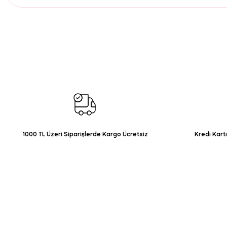
Bu ürünün fiyat bilgisi, resim, ürün açıklamalarında ve diğer konul
Görüş ve önerileriniz için teşekkür ederiz.
Ürün resmi kalitesiz, bozuk veya görüntülenemiyor.
Ürün açıklamasında eksik bilgiler bulunuyor.
Ürün bilgilerinde hatalar bulunuyor.
Ürün fiyatı diğer sitelerden daha pahalı.
Bu ürüne benzer farklı alternatifler olmalı.
1000 TL Üzeri Siparişlerde Kargo Ücretsiz
Kredi Kart