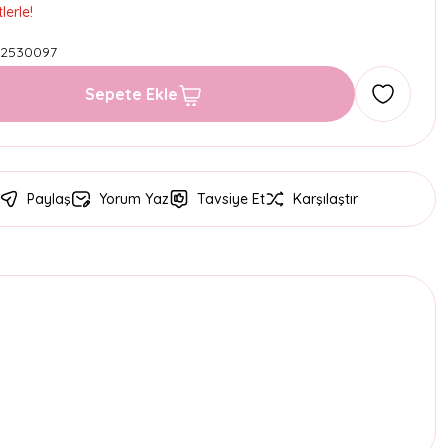
lerle!
22530097
Sepete Ekle
Paylaş
Yorum Yaz
Tavsiye Et
Karşılaştır