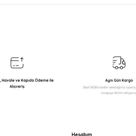
arda yetersiz gördüğünüz noktaları öneri formunu kullanarak tarafımıza il
Bu ürüne ilk yorumu siz yapın!
Yorum Yaz
ı, Havale ve Kapıda Ödeme ile
Aynı Gün Kargo
Alışveriş
Saat 14:00'e kadar vereceğiniz sipari
kargoya teslim ediyoruz
Gönder
Hesabım