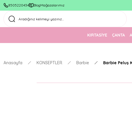
8505220434
Blog
Mağazalarımız
KIRTASİYE
ÇANTA
Anasayfa
KONSEPTLER
Barbie
Barbie Peluş 