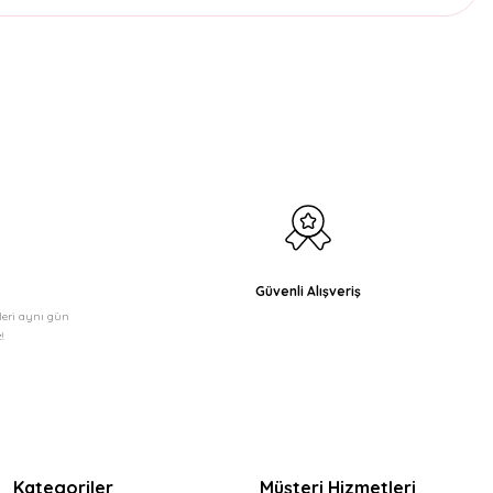
etebilirsiniz.
Güvenli Alışveriş
şleri aynı gün
!
Kategoriler
Müşteri Hizmetleri