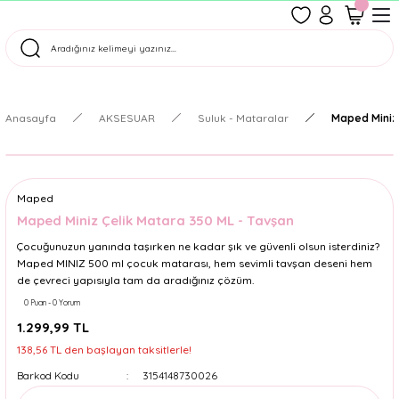
1500 TL Üzeri Ücretsiz Kargo
Tüm Siparişler Aynı Gün Kargoda!
Türkiye'nin En Eğlenceli Kırtasiyesi!
Anasayfa
AKSESUAR
Suluk - Mataralar
Maped Miniz 
Maped
Maped Miniz Çelik Matara 350 ML - Tavşan
Çocuğunuzun yanında taşırken ne kadar şık ve güvenli olsun isterdiniz?
Maped MINIZ 500 ml çocuk matarası, hem sevimli tavşan deseni hem
de çevreci yapısıyla tam da aradığınız çözüm.
0 Puan - 0 Yorum
1.299,99 TL
138,56 TL den başlayan taksitlerle!
Barkod Kodu
3154148730026