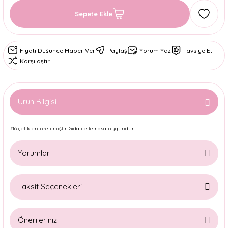
Sepete Ekle
Fiyatı Düşünce Haber Ver
Paylaş
Yorum Yaz
Tavsiye Et
Karşılaştır
Ürün Bilgisi
316 çelikten üretilmiştir. Gıda ile temasa uygundur.
Yorumlar
Taksit Seçenekleri
Bu ürüne ilk yorumu siz yapın!
Önerileriniz
Yorum Yaz