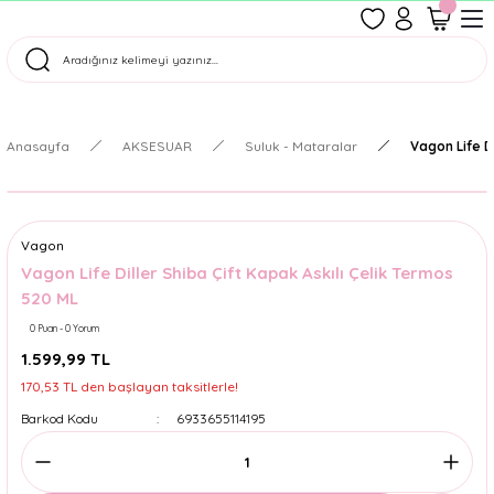
1500 TL Üzeri Ücretsiz Kargo
Tüm Siparişler Aynı Gün Kargoda!
Türkiye'nin En Eğlenceli Kırtasiyesi!
Anasayfa
AKSESUAR
Suluk - Mataralar
Vagon Life D
Vagon
Vagon Life Diller Shiba Çift Kapak Askılı Çelik Termos
520 ML
0 Puan - 0 Yorum
1.599,99 TL
170,53 TL den başlayan taksitlerle!
Barkod Kodu
6933655114195