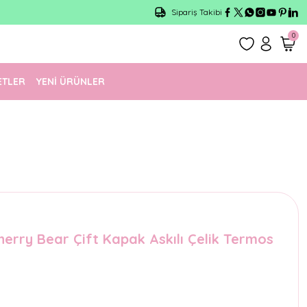
Türkiye'nin En Eğlenceli Kırtasiyesi!
Sipariş Takibi
0
ETLER
YENİ ÜRÜNLER
herry Bear Çift Kapak Askılı Çelik Termos