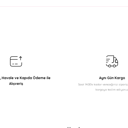
arda yetersiz gördüğünüz noktaları öneri formunu kullanarak tarafımıza il
Bu ürüne ilk yorumu siz yapın!
Yorum Yaz
ı, Havale ve Kapıda Ödeme ile
Aynı Gün Kargo
Alışveriş
Saat 14:00'e kadar vereceğiniz sipari
kargoya teslim ediyoruz
Gönder