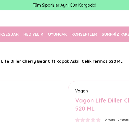
Tüm Siparişler Aynı Gün Kargoda!
AKSESUAR
HEDİYELİK
OYUNCAK
KONSEPTLER
SÜRPRİZ PAK
Life Diller Cherry Bear Çift Kapak Askılı Çelik Termos 520 ML
Vagon
Vagon Life Diller C
520 ML
0 Puan - 0 Yorum