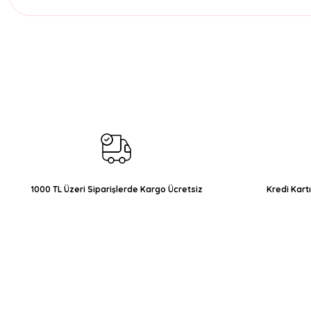
Bu ürünün fiyat bilgisi, resim, ürün açıklamalarında ve diğer konul
Görüş ve önerileriniz için teşekkür ederiz.
Ürün resmi kalitesiz, bozuk veya görüntülenemiyor.
Ürün açıklamasında eksik bilgiler bulunuyor.
Ürün bilgilerinde hatalar bulunuyor.
Ürün fiyatı diğer sitelerden daha pahalı.
Bu ürüne benzer farklı alternatifler olmalı.
1000 TL Üzeri Siparişlerde Kargo Ücretsiz
Kredi Kart