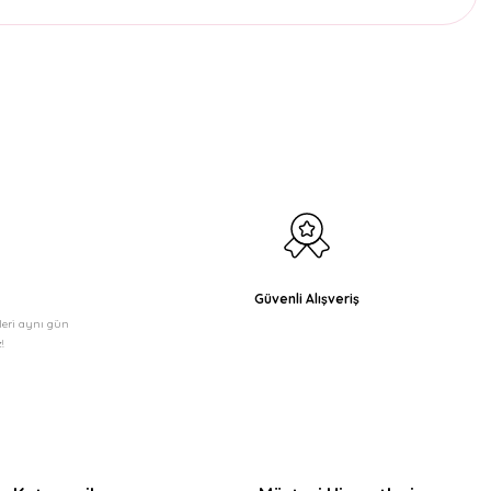
etebilirsiniz.
Güvenli Alışveriş
şleri aynı gün
!