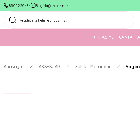
1500 TL Üzeri Ücretsiz Kargo
8505220434
Blog
Mağazalarımız
KIRTASİYE
ÇANTA
Anasayfa
AKSESUAR
Suluk - Mataralar
Vagon 