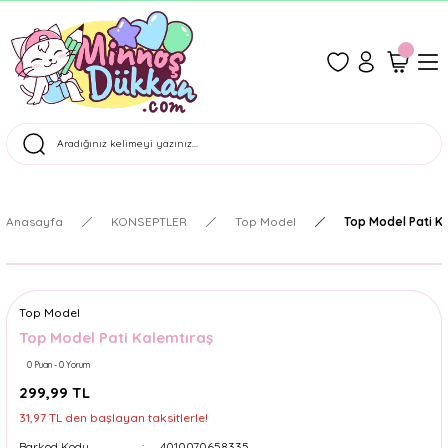
1500 TL Üzeri Ücretsiz Kargo
Tüm Siparişler Aynı Gün Kargoda!
Türkiye'nin En Eğlenceli Kırtasiyesi!
Anasayfa
KONSEPTLER
Top Model
Top Model Pati K
Top Model
Top Model Pati Kalemtıraş
0 Puan - 0 Yorum
299,99 TL
31,97 TL den başlayan taksitlerle!
Barkod Kodu
4010070658335