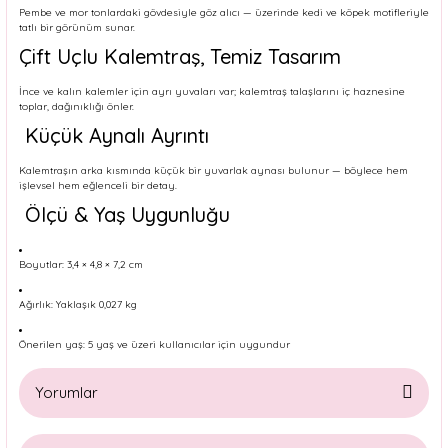
Pembe ve mor tonlardaki gövdesiyle göz alıcı — üzerinde kedi ve köpek motifleriyle
tatlı bir görünüm sunar.
Çift Uçlu Kalemtraş, Temiz Tasarım
İnce ve kalın kalemler için ayrı yuvaları var; kalemtraş talaşlarını iç haznesine
toplar, dağınıklığı önler.
Küçük Aynalı Ayrıntı
Kalemtraşın arka kısmında küçük bir yuvarlak aynası bulunur — böylece hem
işlevsel hem eğlenceli bir detay.
Ölçü & Yaş Uygunluğu
Boyutlar: 3,4 × 4,8 × 7,2 cm
Ağırlık: Yaklaşık 0,027 kg
Önerilen yaş: 5 yaş ve üzeri kullanıcılar için uygundur
Yorumlar