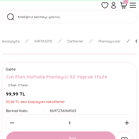
1500 TL Üzeri Ücretsiz Kargo
Tüm Siparişler Aynı Gün Kargoda!
Türkiye'nin En Eğlenceli Kırtasiyesi!
Anasayfa
KIRTASİYE
Defterler
Planlayıcılar
C
Gıpta
Cat Plan Haftalık Planlayıcı 52 Yaprak 17x24
0 Puan - 0 Yorum
99,99 TL
10,66 TL den başlayan taksitlerle!
Barkod Kodu
8697236164563