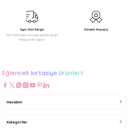
Ürün fiyatı diğer sitelerden daha pahalı.
Bu ürüne benzer farklı alternatifler olmalı.
Aynı Gün Kargo
Güvenli Alışveriş
Saat 14:00'e kadar vereceğiniz siparişleri aynı gün
kargoya teslim ediyoruz!
Gönder
Eğlenceli kırtasiye ürünleri!
Hesabım
Kategoriler