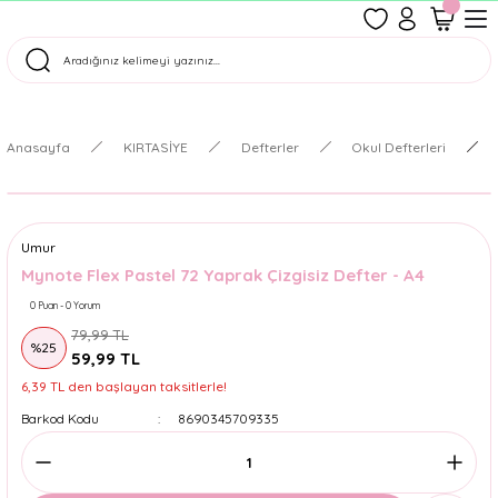
1500 TL Üzeri Ücretsiz Kargo
Tüm Siparişler Aynı Gün Kargoda!
Türkiye'nin En Eğlenceli Kırtasiyesi!
Anasayfa
KIRTASİYE
Defterler
Okul Defterleri
Umur
Mynote Flex Pastel 72 Yaprak Çizgisiz Defter - A4
0 Puan - 0 Yorum
79,99 TL
%25
59,99 TL
6,39 TL den başlayan taksitlerle!
Barkod Kodu
8690345709335