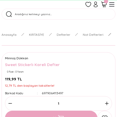
1500 TL Üzeri Ücretsiz Kargo
Tüm Siparişler Aynı Gün Kargoda!
Türkiye'nin En Eğlenceli Kırtasiyesi!
Anasayfa
KIRTASİYE
Defterler
Not Defterleri
Minnoş Dükkan
Sweet Stickerlı Kareli Defter
0 Puan - 0 Yorum
119,99 TL
12,79 TL den başlayan taksitlerle!
Barkod Kodu
6979064113497