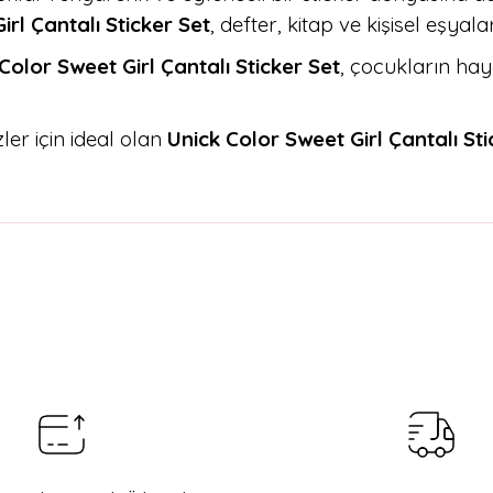
irl Çantalı Sticker Set
, defter, kitap ve kişisel eşyal
Color Sweet Girl Çantalı Sticker Set
, çocukların hay
er için ideal olan
Unick Color Sweet Girl Çantalı Sti
arda yetersiz gördüğünüz noktaları öneri formunu kullanarak tarafımıza il
Bu ürüne ilk yorumu siz yapın!
Yorum Yaz