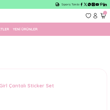
Sipariş Takibi
ETLER
YENİ ÜRÜNLER
irl Çantalı Sticker Set