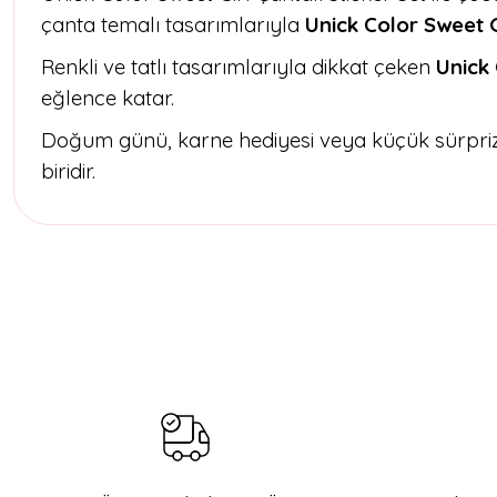
çanta temalı tasarımlarıyla
Unick Color Sweet G
Renkli ve tatlı tasarımlarıyla dikkat çeken
Unick 
eğlence katar.
Doğum günü, karne hediyesi veya küçük sürprizl
biridir.
Bu ürünün fiyat bilgisi, resim, ürün açıklamalarında ve diğer konul
Görüş ve önerileriniz için teşekkür ederiz.
Ürün resmi kalitesiz, bozuk veya görüntülenemiyor.
Ürün açıklamasında eksik bilgiler bulunuyor.
Ürün bilgilerinde hatalar bulunuyor.
Ürün fiyatı diğer sitelerden daha pahalı.
Bu ürüne benzer farklı alternatifler olmalı.