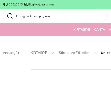
8505220434
Blog
Mağazalarımız
KIRTASİYE
ÇANTA
Anasayfa
KIRTASİYE
Sticker ve Etiketler
Unick