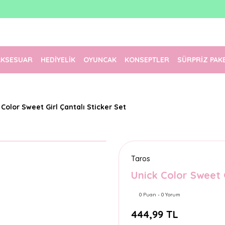
1500 TL Üzeri Ücretsiz Kargo
Tüm Siparişler Aynı Gün Kargoda!
Türkiye'nin En Eğlenceli Kırtasiyesi!
AKSESUAR
HEDİYELİK
OYUNCAK
KONSEPTLER
SÜRPRİZ PAK
 Color Sweet Girl Çantalı Sticker Set
Taros
Unick Color Sweet G
0 Puan - 0 Yorum
444,99 TL