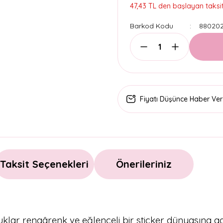
47,43 TL den başlayan taksitl
Barkod Kodu
88020
Fiyatı Düşünce Haber Ver
Taksit Seçenekleri
Önerileriniz
cuklar rengârenk ve eğlenceli bir sticker dünyasına adı