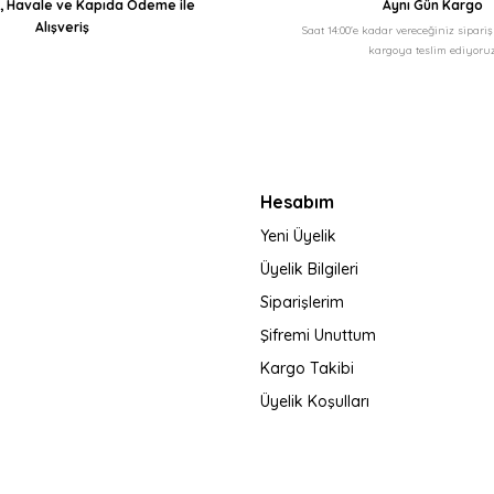
ı, Havale ve Kapıda Ödeme ile
Aynı Gün Kargo
Alışveriş
Saat 14:00'e kadar vereceğiniz sipari
kargoya teslim ediyoruz
Gönder
Hesabım
Yeni Üyelik
Üyelik Bilgileri
Siparişlerim
Şifremi Unuttum
Kargo Takibi
Üyelik Koşulları