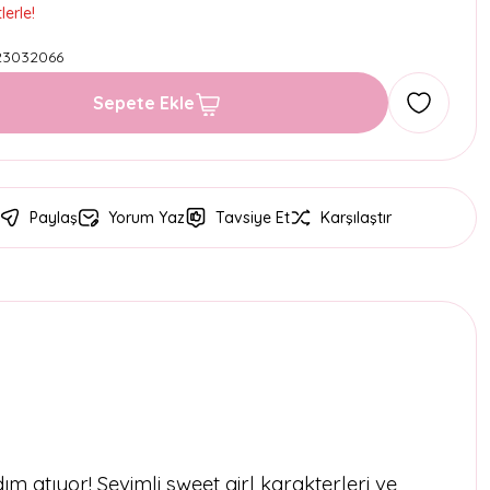
erle!
23032066
Sepete Ekle
Paylaş
Yorum Yaz
Tavsiye Et
Karşılaştır
m atıyor! Sevimli sweet girl karakterleri ve