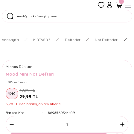
1500 TL Üzeri Ücretsiz Kargo
Tüm Siparişler Aynı Gün Kargoda!
Türkiye'nin En Eğlenceli Kırtasiyesi!
Anasayfa
KIRTASİYE
Defterler
Not Defterleri
Minnoş Dükkan
Mood Mini Not Defteri
0 Puan - 0 Yorum
49,99 TL
%40
29,99 TL
3,20 TL den başlayan taksitlerle!
Barkod Kodu
8698560344409