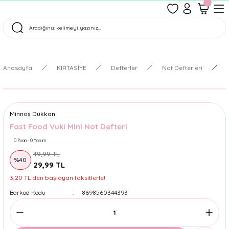
1500 TL Üzeri Ücretsiz Kargo
Tüm Siparişler Aynı Gün Kargoda!
Türkiye'nin En Eğlenceli Kırtasiyesi!
Anasayfa
KIRTASİYE
Defterler
Not Defterleri
Minnoş Dükkan
Fast Food Vuki Mini Not Defteri
0 Puan - 0 Yorum
49,99 TL
%40
29,99 TL
3,20 TL den başlayan taksitlerle!
Barkod Kodu
8698560344393