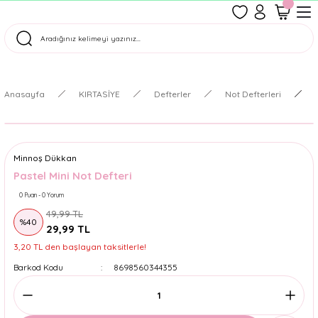
1500 TL Üzeri Ücretsiz Kargo
Tüm Siparişler Aynı Gün Kargoda!
Türkiye'nin En Eğlenceli Kırtasiyesi!
Anasayfa
KIRTASİYE
Defterler
Not Defterleri
Minnoş Dükkan
Pastel Mini Not Defteri
0 Puan - 0 Yorum
49,99 TL
%40
29,99 TL
3,20 TL den başlayan taksitlerle!
Barkod Kodu
8698560344355