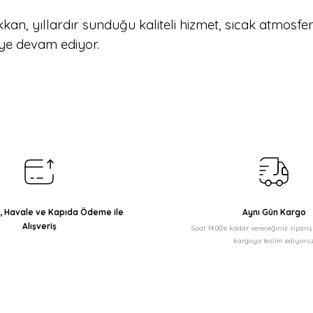
an, yıllardır sunduğu kaliteli hizmet, sıcak atmosf
ye devam ediyor.
ı, Havale ve Kapıda Ödeme ile
Aynı Gün Kargo
Alışveriş
Saat 14:00'e kadar vereceğiniz sipari
kargoya teslim ediyoruz