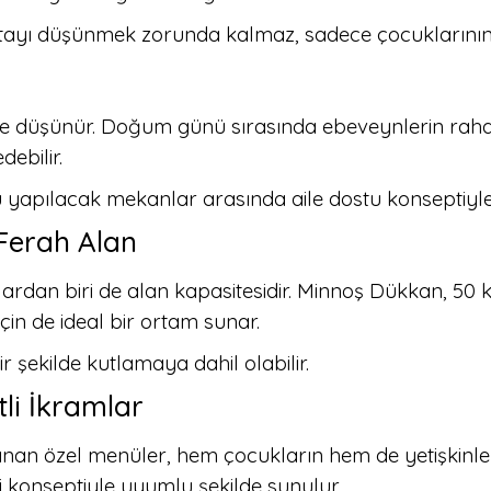
etayı düşünmek zorunda kalmaz, sadece çocuklarının 
e düşünür. Doğum günü sırasında ebeveynlerin rahatç
ebilir.
pılacak mekanlar arasında aile dostu konseptiyle 
 Ferah Alan
an biri de alan kapasitesidir. Minnoş Dükkan, 50 kiş
in de ideal bir ortam sunar.
şekilde kutlamaya dahil olabilir.
li İkramlar
n özel menüler, hem çocukların hem de yetişkinlerin
li konseptiyle uyumlu şekilde sunulur.