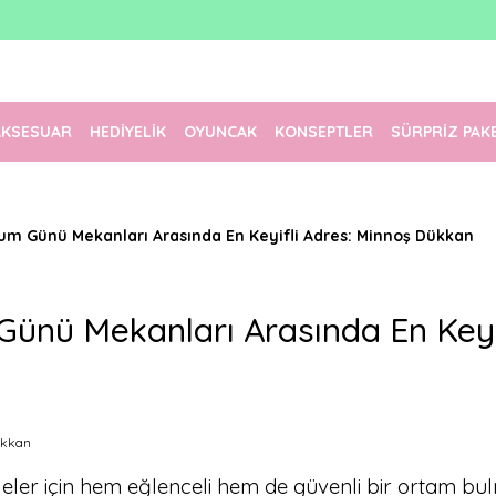
1500 TL Üzeri Ücretsiz Kargo
Tüm Siparişler Aynı Gün Kargoda!
Türkiye'nin En Eğlenceli Kırtasiyesi!
AKSESUAR
HEDİYELİK
OYUNCAK
KONSEPTLER
SÜRPRİZ PAK
m Günü Mekanları Arasında En Keyifli Adres: Minnoş Dükkan
ünü Mekanları Arasında En Keyif
eler için hem eğlenceli hem de güvenli bir ortam bu