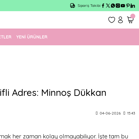
Sipariş Takibi
ETLER
YENİ ÜRÜNLER
li Adres: Minnoş Dükkan
04-06-2026
15:43
lmak her zaman kolay olmayabiliyor. İşte tam bu