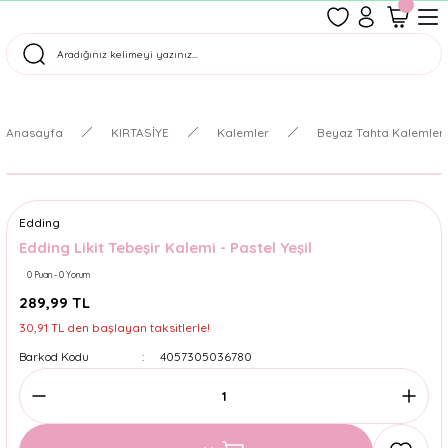
1500 TL Üzeri Ücretsiz Kargo
Tüm Siparişler Aynı Gün Kargoda!
Türkiye'nin En Eğlenceli Kırtasiyesi!
Anasayfa
KIRTASİYE
Kalemler
Beyaz Tahta Kalemleri 
Edding
Edding Likit Tebeşir Kalemi - Pastel Yeşil
0 Puan - 0 Yorum
289,99 TL
30,91 TL den başlayan taksitlerle!
Barkod Kodu
4057305036780