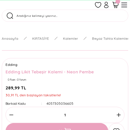
1500 TL Üzeri Ücretsiz Kargo
Tüm Siparişler Aynı Gün Kargoda!
Türkiye'nin En Eğlenceli Kırtasiyesi!
Anasayfa
KIRTASİYE
Kalemler
Beyaz Tahta Kalemleri 
Edding
Edding Likit Tebeşir Kalemi - Neon Pembe
0 Puan - 0 Yorum
289,99 TL
30,91 TL den başlayan taksitlerle!
Barkod Kodu
4057305036605