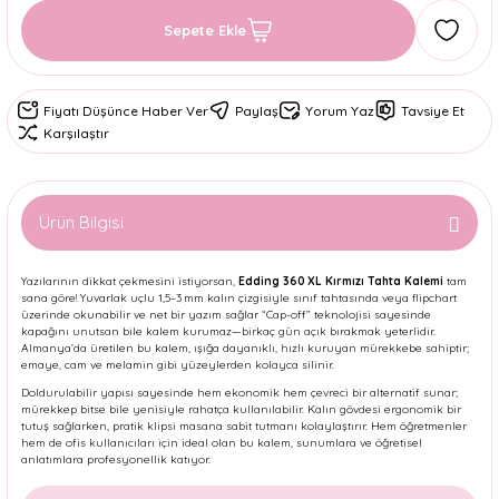
Sepete Ekle
Fiyatı Düşünce Haber Ver
Paylaş
Yorum Yaz
Tavsiye Et
Karşılaştır
Ürün Bilgisi
Yazılarının dikkat çekmesini istiyorsan,
Edding 360 XL Kırmızı Tahta Kalemi
tam
sana göre! Yuvarlak uçlu 1,5–3 mm kalın çizgisiyle sınıf tahtasında veya flipchart
üzerinde okunabilir ve net bir yazım sağlar
“Cap-off” teknolojisi sayesinde
kapağını unutsan bile kalem kurumaz—birkaç gün açık bırakmak yeterlidir
.
Almanya’da üretilen bu kalem, ışığa dayanıklı, hızlı kuruyan mürekkebe sahiptir;
emaye, cam ve melamin gibi yüzeylerden kolayca silinir.
Doldurulabilir yapısı sayesinde hem ekonomik hem çevreci bir alternatif sunar;
mürekkep bitse bile yenisiyle rahatça kullanılabilir.
Kalın gövdesi ergonomik bir
tutuş sağlarken, pratik klipsi masana sabit tutmanı kolaylaştırır. Hem öğretmenler
hem de ofis kullanıcıları için ideal olan bu kalem, sunumlara ve öğretisel
anlatımlara profesyonellik katıyor.