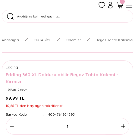
1500 TL Üzeri Ücretsiz Kargo
Tüm Siparişler Aynı Gün Kargoda!
Türkiye'nin En Eğlenceli Kırtasiyesi!
Anasayfa
KIRTASİYE
Kalemler
Beyaz Tahta Kalemleri 
Edding
Edding 360 XL Doldurulabilir Beyaz Tahta Kalemi -
Kırmızı
0 Puan - 0 Yorum
99,99 TL
10,66 TL den başlayan taksitlerle!
Barkod Kodu
4004764924295