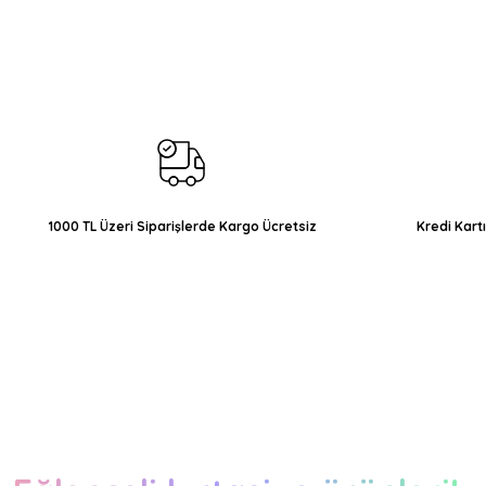
Görüş ve önerileriniz için teşekkür ederiz.
Ürün resmi kalitesiz, bozuk veya görüntülenemiyor.
Ürün açıklamasında eksik bilgiler bulunuyor.
Ürün bilgilerinde hatalar bulunuyor.
Ürün fiyatı diğer sitelerden daha pahalı.
Bu ürüne benzer farklı alternatifler olmalı.
1000 TL Üzeri Siparişlerde Kargo Ücretsiz
Kredi Kart