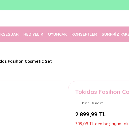
1500 TL Üzeri Ücretsiz Kargo
Tüm Siparişler Aynı Gün Kargoda!
Türkiye'nin En Eğlenceli Kırtasiyesi!
AKSESUAR
HEDİYELİK
OYUNCAK
KONSEPTLER
SÜRPRİZ PAK
idas Fasihon Cosmetic Set
Tokidas Fasihon C
0 Puan - 0 Yorum
2.899,99 TL
309,09 TL den başlayan taksi