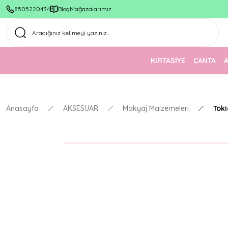
8505220434
Blog
Mağazalarımız
KIRTASİYE
ÇANTA
Anasayfa
AKSESUAR
Makyaj Malzemeleri
Tok