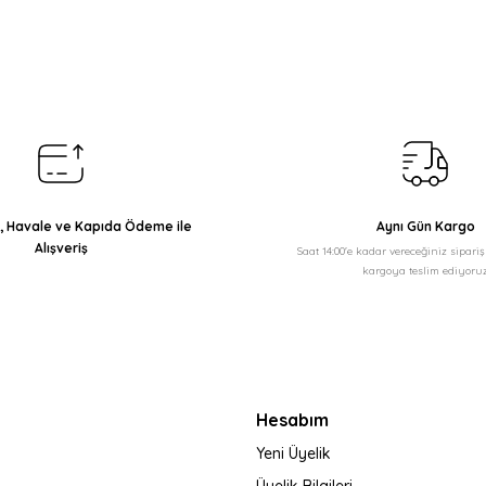
Bu ürüne ilk yorumu siz yapın!
Yorum Yaz
ı, Havale ve Kapıda Ödeme ile
Aynı Gün Kargo
Alışveriş
Saat 14:00'e kadar vereceğiniz sipari
kargoya teslim ediyoruz
Gönder
Hesabım
Yeni Üyelik