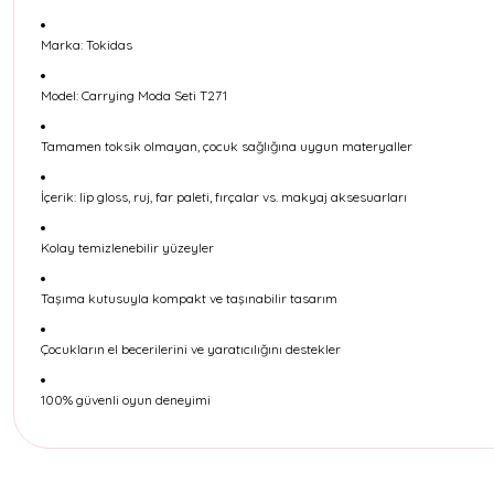
Marka: Tokidas
Model: Carrying Moda Seti T271
Tamamen toksik olmayan, çocuk sağlığına uygun materyaller
İçerik: lip gloss, ruj, far paleti, fırçalar vs. makyaj aksesuarları
Kolay temizlenebilir yüzeyler
Taşıma kutusuyla kompakt ve taşınabilir tasarım
Çocukların el becerilerini ve yaratıcılığını destekler
100% güvenli oyun deneyimi
Bu ürünün fiyat bilgisi, resim, ürün açıklamalarında ve diğer konul