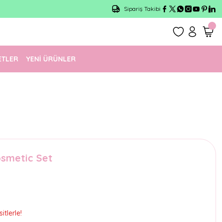
Sipariş Takibi
ETLER
YENİ ÜRÜNLER
osmetic Set
tlerle!