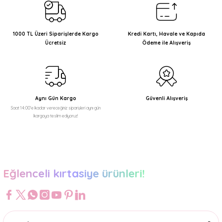
Ürün resmi kalitesiz, bozuk veya görüntülenemiyor.
Ürün açıklamasında eksik bilgiler bulunuyor.
1000 TL Üzeri Siparişlerde Kargo
Kredi Kartı, Havale ve Kapıda
Ücretsiz
Ödeme ile Alışveriş
Ürün bilgilerinde hatalar bulunuyor.
Ürün fiyatı diğer sitelerden daha pahalı.
Bu ürüne benzer farklı alternatifler olmalı.
Aynı Gün Kargo
Güvenli Alışveriş
Saat 14:00'e kadar vereceğiniz siparişleri aynı gün
kargoya teslim ediyoruz!
Gönder
Eğlenceli kırtasiye ürünleri!