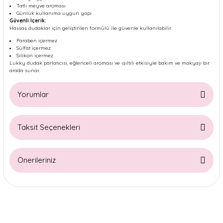
Tatlı meyve aroması
Günlük kullanıma uygun yapı
Güvenli İçerik:
Hassas dudaklar için geliştirilen formülü ile güvenle kullanılabilir.
Paraben içermez
Sülfat içermez
Silikon içermez
Lukky dudak parlatıcısı, eğlenceli aroması ve ışıltılı etkisiyle bakım ve makyajı bir
arada sunar.
Yorumlar
Taksit Seçenekleri
Bu ürüne ilk yorumu siz yapın!
Önerileriniz
Yorum Yaz
Bu ürünün fiyat bilgisi, resim, ürün açıklamalarında ve diğer
konularda yetersiz gördüğünüz noktaları öneri formunu
kullanarak tarafımıza iletebilirsiniz.
Görüş ve önerileriniz için teşekkür ederiz.