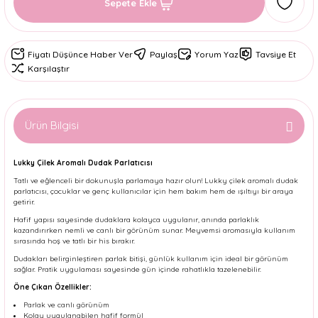
Sepete Ekle
Fiyatı Düşünce Haber Ver
Paylaş
Yorum Yaz
Tavsiye Et
Karşılaştır
Ürün Bilgisi
Lukky Çilek Aromalı Dudak Parlatıcısı
Tatlı ve eğlenceli bir dokunuşla parlamaya hazır olun! Lukky çilek aromalı dudak
parlatıcısı, çocuklar ve genç kullanıcılar için hem bakım hem de ışıltıyı bir araya
getirir.
Hafif yapısı sayesinde dudaklara kolayca uygulanır, anında parlaklık
kazandırırken nemli ve canlı bir görünüm sunar. Meyvemsi aromasıyla kullanım
sırasında hoş ve tatlı bir his bırakır.
Dudakları belirginleştiren parlak bitişi, günlük kullanım için ideal bir görünüm
sağlar. Pratik uygulaması sayesinde gün içinde rahatlıkla tazelenebilir.
Öne Çıkan Özellikler:
Parlak ve canlı görünüm
Kolay uygulanabilen hafif formül