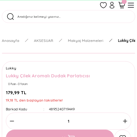
1500 TL Üzeri Ücretsiz Kargo
Tüm Siparişler Aynı Gün Kargoda!
Türkiye'nin En Eğlenceli Kırtasiyesi!
Anasayfa
AKSESUAR
Makyaj Malzemeleri
Lukky Çile
Lukky
Lukky Çilek Aromalı Dudak Parlatıcısı
0 Puan - 0 Yorum
179,99 TL
19,18 TL den başlayan taksitlerle!
Barkod Kodu
4895240719449