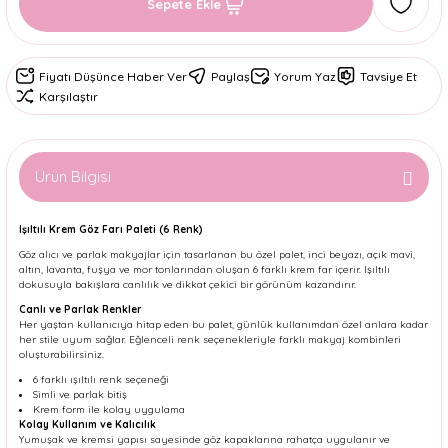
Sepete Ekle
Fiyatı Düşünce Haber Ver
Paylaş
Yorum Yaz
Tavsiye Et
Karşılaştır
Ürün Bilgisi
Işıltılı Krem Göz Farı Paleti (6 Renk)
Göz alıcı ve parlak makyajlar için tasarlanan bu özel palet, inci beyazı, açık mavi,
altın, lavanta, fuşya ve mor tonlarından oluşan 6 farklı krem far içerir. Işıltılı
dokusuyla bakışlara canlılık ve dikkat çekici bir görünüm kazandırır.
Canlı ve Parlak Renkler
Her yaştan kullanıcıya hitap eden bu palet, günlük kullanımdan özel anlara kadar
her stile uyum sağlar. Eğlenceli renk seçenekleriyle farklı makyaj kombinleri
oluşturabilirsiniz.
6 farklı ışıltılı renk seçeneği
Simli ve parlak bitiş
Krem form ile kolay uygulama
Kolay Kullanım ve Kalıcılık
Yumuşak ve kremsi yapısı sayesinde göz kapaklarına rahatça uygulanır ve