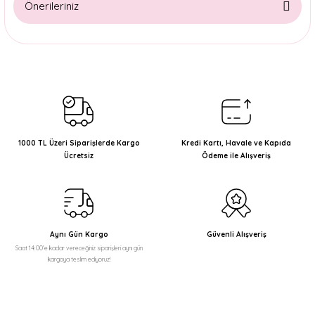
Önerileriniz
Yorum Yaz
Bu ürünün fiyat bilgisi, resim, ürün açıklamalarında ve diğer
konularda yetersiz gördüğünüz noktaları öneri formunu
kullanarak tarafımıza iletebilirsiniz.
Görüş ve önerileriniz için teşekkür ederiz.
Ürün resmi kalitesiz, bozuk veya görüntülenemiyor.
Ürün açıklamasında eksik bilgiler bulunuyor.
1000 TL Üzeri Siparişlerde Kargo
Kredi Kartı, Havale ve Kapıda
Ücretsiz
Ödeme ile Alışveriş
Ürün bilgilerinde hatalar bulunuyor.
Ürün fiyatı diğer sitelerden daha pahalı.
Bu ürüne benzer farklı alternatifler olmalı.
Aynı Gün Kargo
Güvenli Alışveriş
Saat 14:00'e kadar vereceğiniz siparişleri aynı gün
kargoya teslim ediyoruz!
Gönder