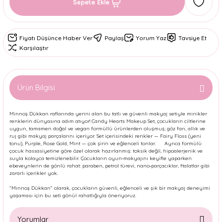
Sepete Ekle
Fiyatı Düşünce Haber Ver
Paylaş
Yorum Yaz
Tavsiye Et
Karşılaştır
Ürün Bilgisi
Minnoş Dükkan raflarında yerini alan bu tatlı ve güvenli makyaj setiyle minikler
renklerin dünyasına adım atıyor! Candy Hearts Makeup Set, çocukların ciltlerine
uygun, tamamen doğal ve vegan formüllü ürünlerden oluşmuş; göz farı, allık ve
ruj gibi makyaj parçalarını içeriyor. Set içerisindeki renkler — Fairy Floss (yeni
tonu), Purple, Rose Gold, Mint — çok şirin ve eğlenceli tonlar.
Ayrıca formülü
çocuk hassasiyetine göre özel olarak hazırlanmış: toksik değil, hipoalerjenik ve
suyla kolayca temizlenebilir.
Çocukların oyun‐makyajını keyifle yaparken
ebeveynlerin de gönlü rahat: paraben, petrol türevi, nano‐parçacıklar, ftalatlar gibi
zararlı içerikler yok.
“Minnoş Dükkan” olarak, çocukların güvenli, eğlenceli ve şık bir makyaj deneyimi
yaşaması için bu seti gönül rahatlığıyla öneriyoruz.
Yorumlar