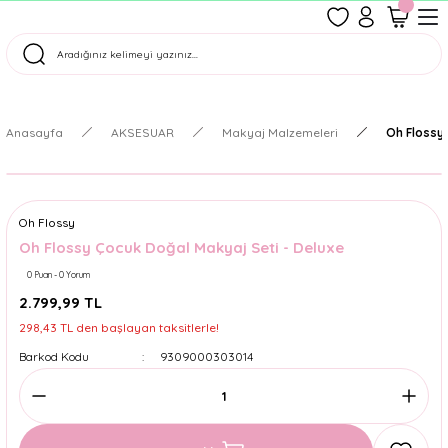
1500 TL Üzeri Ücretsiz Kargo
Tüm Siparişler Aynı Gün Kargoda!
Türkiye'nin En Eğlenceli Kırtasiyesi!
Anasayfa
AKSESUAR
Makyaj Malzemeleri
Oh Flossy
Oh Flossy
Oh Flossy Çocuk Doğal Makyaj Seti - Deluxe
0 Puan - 0 Yorum
2.799,99 TL
298,43 TL den başlayan taksitlerle!
Barkod Kodu
9309000303014