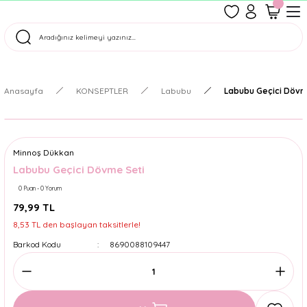
1500 TL Üzeri Ücretsiz Kargo
Tüm Siparişler Aynı Gün Kargoda!
Türkiye'nin En Eğlenceli Kırtasiyesi!
Anasayfa
KONSEPTLER
Labubu
Labubu Geçici Dövm
Minnoş Dükkan
Labubu Geçici Dövme Seti
0 Puan - 0 Yorum
79,99 TL
8,53 TL den başlayan taksitlerle!
Barkod Kodu
8690088109447