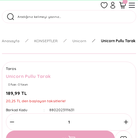
1500 TL Üzeri Ücretsiz Kargo
Tüm Siparişler Aynı Gün Kargoda!
Türkiye'nin En Eğlenceli Kırtasiyesi!
Anasayfa
KONSEPTLER
Unicorn
Unicorn Pullu Tarak
Taros
Unicorn Pullu Tarak
0 Puan - 0 Yorum
189,99 TL
20,25 TL den başlayan taksitlerle!
Barkod Kodu
8802023111631