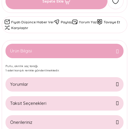
Sepete Ekle
Fiyatı Düşünce Haber Ver
Paylaş
Yorum Yaz
Tavsiye Et
Karşılaştır
Ürün Bilgisi
Pullu, akrilik saç tarağı.
1 adet karışık renkte gönderilmektedir.
Yorumlar
Taksit Seçenekleri
Bu ürüne ilk yorumu siz yapın!
Önerileriniz
Yorum Yaz