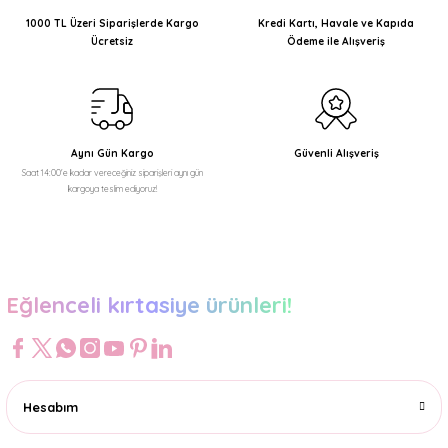
Ürün açıklamasında eksik bilgiler bulunuyor.
1000 TL Üzeri Siparişlerde Kargo
Kredi Kartı, Havale ve Kapıda
Ücretsiz
Ödeme ile Alışveriş
Ürün bilgilerinde hatalar bulunuyor.
Ürün fiyatı diğer sitelerden daha pahalı.
Bu ürüne benzer farklı alternatifler olmalı.
Aynı Gün Kargo
Güvenli Alışveriş
Saat 14:00'e kadar vereceğiniz siparişleri aynı gün
kargoya teslim ediyoruz!
Gönder
Eğlenceli kırtasiye ürünleri!
Hesabım