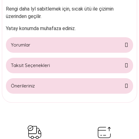
Rengi daha lyl sabitlemek için, sıcak ütü ile çizimin
üzerinden geçilir.
Yatay konumda muhafaza ediniz.
Yorumlar
Taksit Seçenekleri
Bu ürüne ilk yorumu siz yapın!
Önerileriniz
Yorum Yaz
Bu ürünün fiyat bilgisi, resim, ürün açıklamalarında ve diğer
konularda yetersiz gördüğünüz noktaları öneri formunu
kullanarak tarafımıza iletebilirsiniz.
Görüş ve önerileriniz için teşekkür ederiz.
Ürün resmi kalitesiz, bozuk veya görüntülenemiyor.