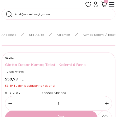
1500 TL Üzeri Ücretsiz Kargo
Tüm Siparişler Aynı Gün Kargoda!
Türkiye'nin En Eğlenceli Kırtasiyesi!
Anasayfa
KIRTASİYE
Kalemler
Kumaş Kalemi / Teksti
Giotto
Giotto Dekor Kumaş Tekstil Kalemi 6 Renk
0 Puan - 0 Yorum
559,99 TL
59,69 TL den başlayan taksitlerle!
Barkod Kodu
8000825495007