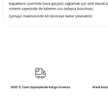
Kapakların üzerinde hava geçişini sağlamak için özel olara
sistemi sayesinde de kalemin ucu kolayca bozulmaz.
Çamaşır makinesinde 60 dereceye kadar yıkanabilir.
Bu ürünün fiyat bilgisi, resim, ürün açıklamalarında ve diğer konul
Görüş ve önerileriniz için teşekkür ederiz.
Ürün resmi kalitesiz, bozuk veya görüntülenemiyor.
Ürün açıklamasında eksik bilgiler bulunuyor.
Ürün bilgilerinde hatalar bulunuyor.
Ürün fiyatı diğer sitelerden daha pahalı.
Bu ürüne benzer farklı alternatifler olmalı.
1000 TL Üzeri Siparişlerde Kargo Ücretsiz
Kredi Kart