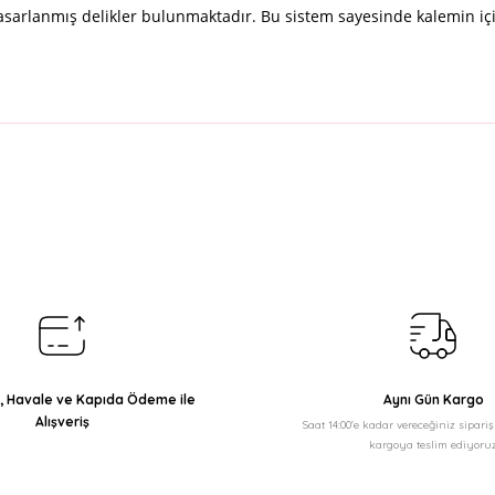
k tasarlanmış delikler bulunmaktadır. Bu sistem sayesinde kalemi
arda yetersiz gördüğünüz noktaları öneri formunu kullanarak tarafımıza il
Bu ürüne ilk yorumu siz yapın!
Yorum Yaz
ı, Havale ve Kapıda Ödeme ile
Aynı Gün Kargo
Alışveriş
Saat 14:00'e kadar vereceğiniz sipari
kargoya teslim ediyoruz