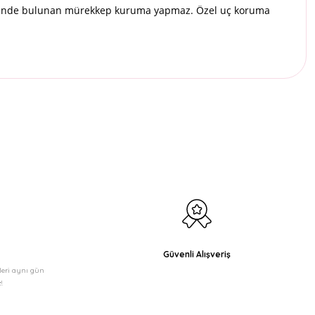
n içinde bulunan mürekkep kuruma yapmaz. Özel uç koruma
etebilirsiniz.
Güvenli Alışveriş
şleri aynı gün
!