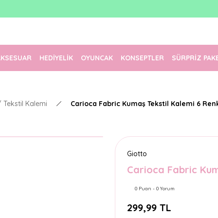
1500 TL Üzeri Ücretsiz Kargo
Tüm Siparişler Aynı Gün Kargoda!
Türkiye'nin En Eğlenceli Kırtasiyesi!
AKSESUAR
HEDİYELİK
OYUNCAK
KONSEPTLER
SÜRPRİZ PAK
Tekstil Kalemi
Carioca Fabric Kumaş Tekstil Kalemi 6 Ren
Giotto
Carioca Fabric Kum
0 Puan - 0 Yorum
299,99 TL