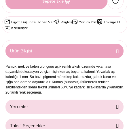
Sepete Ekle
Fiyatı Düşünce Haber Ver
Paylaş
Yorum Yaz
Tavsiye Et
Karşılaştır
Ürün Bilgisi
Pamuk, ipek ve keten gibi çoğu açık renkli tekstil üzerinde yıkamaya
dayanıklı dekorasyon ve çizim için kumaş boyama kalemi. Yuvarlak uç
kalınlığı: 1 mm. Su bazlı pigment mürekkep kokusuzdur, çabuk kurur ve
ışığa son derece dayanıklıdır. Kumaş (buharsız) ütülenerek renkler
sabitlendikten sonra tekstil ürünleri 60°C'ye kadarki sıcaklıklarda yıkanabilir.
20 farklı renk seçeneği.
Yorumlar
Taksit Seçenekleri