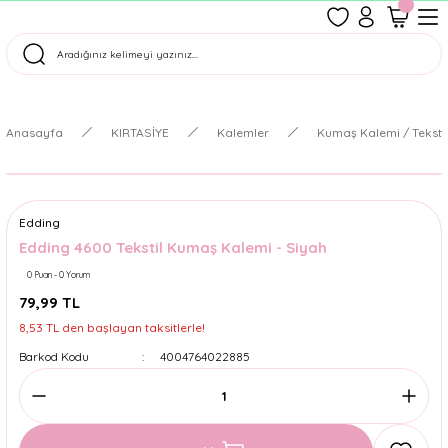
1500 TL Üzeri Ücretsiz Kargo
Tüm Siparişler Aynı Gün Kargoda!
Türkiye'nin En Eğlenceli Kırtasiyesi!
Anasayfa
KIRTASİYE
Kalemler
Kumaş Kalemi / Teksti
Edding
Edding 4600 Tekstil Kumaş Kalemi - Siyah
0 Puan - 0 Yorum
79,99 TL
8,53 TL den başlayan taksitlerle!
Barkod Kodu
4004764022885