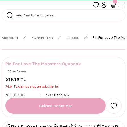
1500 TL Üzeri Ücretsiz Kargo
Tüm Siparişler Aynı Gün Kargoda!
Türkiye'nin En Eğlenceli Kırtasiyesi!
Anasayfa
KONSEPTLER
Labubu
Pin For Love The M
Pin For Love The Monsters Oyuncak
0 Puan - 0 Yorum
699,99 TL
74,61 TL den başlayan taksitlerle!
Barkod Kodu
6952478331657
Gelince Haber Ver
Fiyatı Düşünce Haber Ver
Paylaş
Yorum Yaz
Tavsiye Et