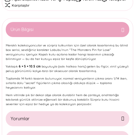
Karşılaştır
Ürün Bilgisi
Meraklı koleksiyoncular ve sürpriz tutkunları için özel olarak tasarlanmış bu blind
box serisi, sevdiğiniz karakter Labubu’nun “The Monsters Pin for Love”
versiyonunu içeriyor. Kapalı kutu açılana kadar hangi tasarımın çıkacağı
bilinmiyor — bu da her kutuyu eşsiz bir keşfe dönüştürüyor.
Yaklaşık
6 × 5 × 10.5 cm
boyutuyla (askı halkası hariç) gelen bu figür, vinil yüzeyli
peluş görünümlü kolye-tarzı bir aksesuar olarak tasarlanmış.
Toplamda 14 farklı tasarım bulunuyor; normal versiyonların çıkma oranı 1/14 iken,
sırlarla dolu “secret” figürlerin çıkma olasılığı oldukça düşük — toplama
heyecanını katlıyor.
Hem vitrinde şık bir dekor obje olarak durabilir hem de çantaya, anahtarlığa
takılarak günlük stilinize eğlenceli bir dokunuş katabilir. Sürpriz kutu hissini
sevenler için eşsiz bir hediye ya da koleksiyon parçasıdır.
Yorumlar