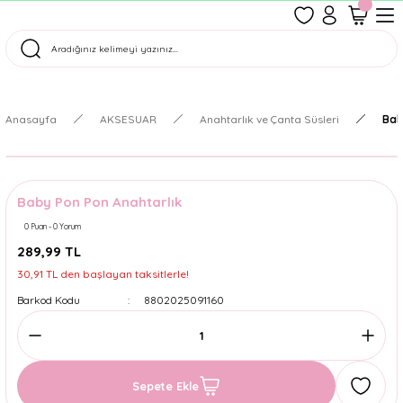
1500 TL Üzeri Ücretsiz Kargo
Tüm Siparişler Aynı Gün Kargoda!
Türkiye'nin En Eğlenceli Kırtasiyesi!
Anasayfa
AKSESUAR
Anahtarlık ve Çanta Süsleri
Bab
Baby Pon Pon Anahtarlık
0 Puan - 0 Yorum
289,99 TL
30,91 TL den başlayan taksitlerle!
Barkod Kodu
8802025091160
Sepete Ekle