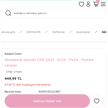
1500 TL Üzeri Ücretsiz Kargo
Tüm Siparişler Aynı Gün Kargoda!
Türkiye'nin En Eğlenceli Kırtasiyesi!
Anasayfa
KIRTASİYE
Defterler
Ajandalar
Akad
Keskin Color
Akademik Ajanda Ciltli 2025 -2026- 17x24 - Pembe
Leopar
0 Puan - 0 Yorum
449,99 TL
47,96 TL den başlayan taksitlerle!
Barkod Kodu
8693043202887
Gelince Haber Ver