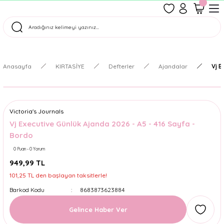
1500 TL Üzeri Ücretsiz Kargo
Tüm Siparişler Aynı Gün Kargoda!
Türkiye'nin En Eğlenceli Kırtasiyesi!
Anasayfa
KIRTASİYE
Defterler
Ajandalar
Vj E
Victoria's Journals
Vj Executive Günlük Ajanda 2026 - A5 - 416 Sayfa -
Bordo
0 Puan - 0 Yorum
949,99 TL
101,25 TL den başlayan taksitlerle!
Barkod Kodu
8683873623884
Gelince Haber Ver