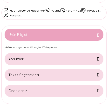
Fiyatı Düşünce Haber Ver
Paylaş
Yorum Yaz
Tavsiye Et
Karşılaştır
Ürün Bilgisi
14x20 cm boyutunda, 416 sayfa 2026 ajandası.
Yorumlar
Taksit Seçenekleri
Bu ürüne ilk yorumu siz yapın!
Önerileriniz
Yorum Yaz
Bu ürünün fiyat bilgisi, resim, ürün açıklamalarında ve diğer