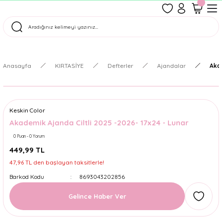
1500 TL Üzeri Ücretsiz Kargo
Tüm Siparişler Aynı Gün Kargoda!
Türkiye'nin En Eğlenceli Kırtasiyesi!
Anasayfa
KIRTASİYE
Defterler
Ajandalar
Akad
Keskin Color
Akademik Ajanda Ciltli 2025 -2026- 17x24 - Lunar
0 Puan - 0 Yorum
449,99 TL
47,96 TL den başlayan taksitlerle!
Barkod Kodu
8693043202856
Gelince Haber Ver