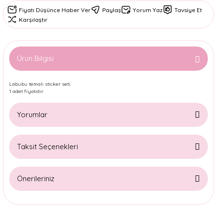
Fiyatı Düşünce Haber Ver
Paylaş
Yorum Yaz
Tavsiye Et
Karşılaştır
Ürün Bilgisi
Labubu temalı sticker seti.
1 adet fiyatıdır.
Yorumlar
Taksit Seçenekleri
Bu ürüne ilk yorumu siz yapın!
Önerileriniz
Yorum Yaz
Bu ürünün fiyat bilgisi, resim, ürün açıklamalarında ve diğer
konularda yetersiz gördüğünüz noktaları öneri formunu