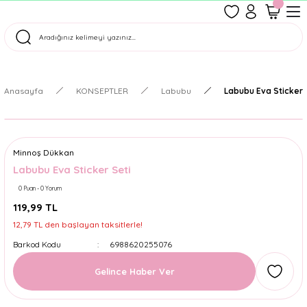
1500 TL Üzeri Ücretsiz Kargo
Tüm Siparişler Aynı Gün Kargoda!
Türkiye'nin En Eğlenceli Kırtasiyesi!
Anasayfa
KONSEPTLER
Labubu
Labubu Eva Sticker 
Minnoş Dükkan
Labubu Eva Sticker Seti
0 Puan - 0 Yorum
119,99 TL
12,79 TL den başlayan taksitlerle!
Barkod Kodu
6988620255076
Gelince Haber Ver