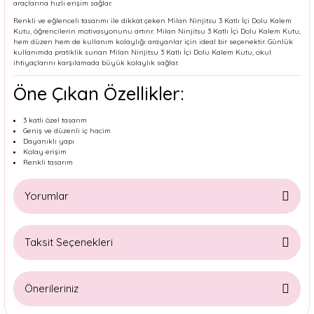
araçlarına hızlı erişim sağlar.
Renkli ve eğlenceli tasarımı ile dikkat çeken Milan Ninjitsu 3 Katlı İçi Dolu Kalem
Kutu, öğrencilerin motivasyonunu artırır. Milan Ninjitsu 3 Katlı İçi Dolu Kalem Kutu,
hem düzen hem de kullanım kolaylığı arayanlar için ideal bir seçenektir. Günlük
kullanımda pratiklik sunan Milan Ninjitsu 3 Katlı İçi Dolu Kalem Kutu, okul
ihtiyaçlarını karşılamada büyük kolaylık sağlar.
Öne Çıkan Özellikler:
3 katlı özel tasarım
Geniş ve düzenli iç hacim
Dayanıklı yapı
Kolay erişim
Renkli tasarım
Yorumlar
Taksit Seçenekleri
Bu ürüne ilk yorumu siz yapın!
Önerileriniz
Yorum Yaz