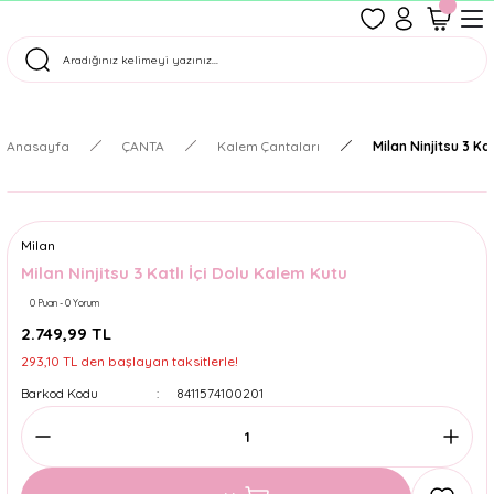
1500 TL Üzeri Ücretsiz Kargo
Tüm Siparişler Aynı Gün Kargoda!
Türkiye'nin En Eğlenceli Kırtasiyesi!
Anasayfa
ÇANTA
Kalem Çantaları
Milan Ninjitsu 3 Ka
Milan
Milan Ninjitsu 3 Katlı İçi Dolu Kalem Kutu
0 Puan - 0 Yorum
2.749,99 TL
293,10 TL den başlayan taksitlerle!
Barkod Kodu
8411574100201