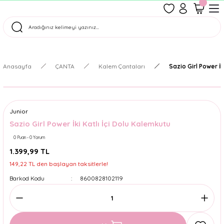
1500 TL Üzeri Ücretsiz Kargo
Tüm Siparişler Aynı Gün Kargoda!
Türkiye'nin En Eğlenceli Kırtasiyesi!
Anasayfa
ÇANTA
Kalem Çantaları
Sazio Girl Power İk
Junior
Sazio Girl Power İki Katlı İçi Dolu Kalemkutu
0 Puan - 0 Yorum
1.399,99 TL
149,22 TL den başlayan taksitlerle!
Barkod Kodu
8600828102119