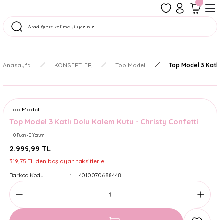
1500 TL Üzeri Ücretsiz Kargo
Tüm Siparişler Aynı Gün Kargoda!
Türkiye'nin En Eğlenceli Kırtasiyesi!
Anasayfa
KONSEPTLER
Top Model
Top Model 3 Katlı
Top Model
Top Model 3 Katlı Dolu Kalem Kutu - Christy Confetti
0 Puan - 0 Yorum
2.999,99 TL
319,75 TL den başlayan taksitlerle!
Barkod Kodu
4010070688448