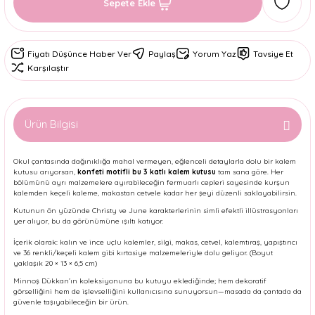
Sepete Ekle
Fiyatı Düşünce Haber Ver
Paylaş
Yorum Yaz
Tavsiye Et
Karşılaştır
Ürün Bilgisi
Okul çantasında dağınıklığa mahal vermeyen, eğlenceli detaylarla dolu bir kalem
kutusu arıyorsan,
konfeti motifli bu 3 katlı kalem kutusu
tam sana göre. Her
bölümünü ayrı malzemelere ayırabileceğin fermuarlı cepleri sayesinde kurşun
kalemden keçeli kaleme, makastan cetvele kadar her şeyi düzenli saklayabilirsin.
Kutunun ön yüzünde Christy ve June karakterlerinin simli efektli illüstrasyonları
yer alıyor, bu da görünümüne ışıltı katıyor.
İçerik olarak: kalın ve ince uçlu kalemler, silgi, makas, cetvel, kalemtıraş, yapıştırıcı
ve 36 renkli/keçeli kalem gibi kırtasiye malzemeleriyle dolu geliyor. (Boyut
yaklaşık 20 × 13 × 6,5 cm)
Minnoş Dükkan’ın koleksiyonuna bu kutuyu eklediğinde; hem dekoratif
görselliğini hem de işlevselliğini kullanıcısına sunuyorsun—masada da çantada da
güvenle taşıyabileceğin bir ürün.