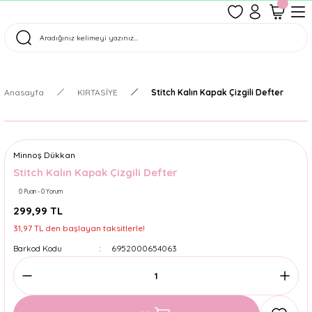
1500 TL Üzeri Ücretsiz Kargo
Tüm Siparişler Aynı Gün Kargoda!
Türkiye'nin En Eğlenceli Kırtasiyesi!
Anasayfa
KIRTASİYE
Stitch Kalın Kapak Çizgili Defter
Minnoş Dükkan
Stitch Kalın Kapak Çizgili Defter
0 Puan - 0 Yorum
299,99 TL
31,97 TL den başlayan taksitlerle!
Barkod Kodu
6952000654063