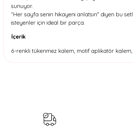
sunuyor.
“Her sayfa senin hikayeni anlatsın” diyen bu se
isteyenler için ideal bir parça.
İçerik
6-renkli tükenmez kalem, motif aplikatör kalem, ce
Bu ürünün fiyat bilgisi, resim, ürün açıklamalarında ve diğer konul
Görüş ve önerileriniz için teşekkür ederiz.
Ürün resmi kalitesiz, bozuk veya görüntülenemiyor.
Ürün açıklamasında eksik bilgiler bulunuyor.
Ürün bilgilerinde hatalar bulunuyor.
Ürün fiyatı diğer sitelerden daha pahalı.
Bu ürüne benzer farklı alternatifler olmalı.