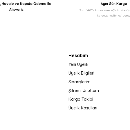
ı, Havale ve Kapıda Ödeme ile
Aynı Gün Kargo
Alışveriş
Saat 14:00'e kadar vereceğiniz sipari
kargoya teslim ediyoruz
Gönder
Hesabım
Yeni Üyelik
Üyelik Bilgileri
Siparişlerim
Şifremi Unuttum
Kargo Takibi
Üyelik Koşulları