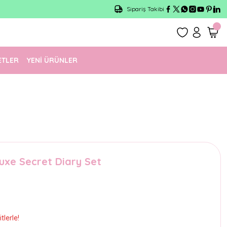
Sipariş Takibi
ETLER
YENİ ÜRÜNLER
uxe Secret Diary Set
lerle!