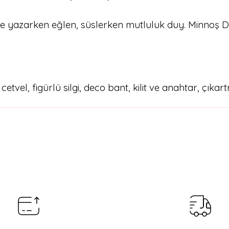
tle yazarken eğlen, süslerken mutluluk duy. Minnoş 
tvel, figürlü silgi, deco bant, kilit ve anahtar, çıkar
arda yetersiz gördüğünüz noktaları öneri formunu kullanarak tarafımıza il
Bu ürüne ilk yorumu siz yapın!
Yorum Yaz