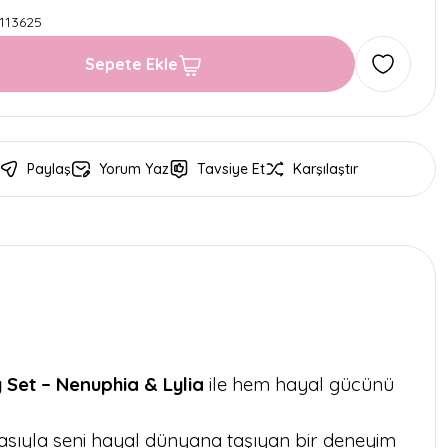
113625
Sepete Ekle
Paylaş
Yorum Yaz
Tavsiye Et
Karşılaştır
 Set – Nenuphia & Lylia
ile hem hayal gücünü
izmasıyla seni hayal dünyana taşıyan bir deneyim