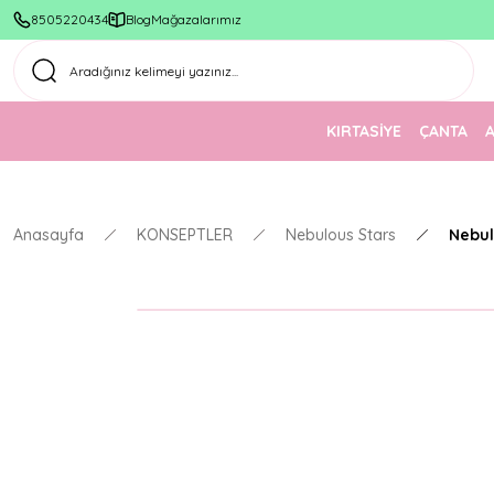
8505220434
Blog
Mağazalarımız
KIRTASİYE
ÇANTA
Anasayfa
KONSEPTLER
Nebulous Stars
Nebul