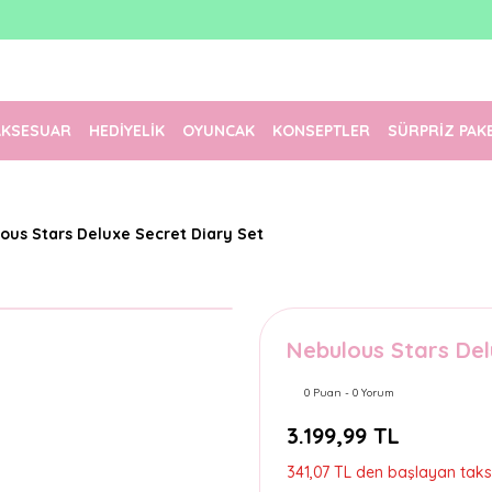
1500 TL Üzeri Ücretsiz Kargo
Tüm Siparişler Aynı Gün Kargoda!
Türkiye'nin En Eğlenceli Kırtasiyesi!
AKSESUAR
HEDİYELİK
OYUNCAK
KONSEPTLER
SÜRPRİZ PAK
ous Stars Deluxe Secret Diary Set
Nebulous Stars Del
0 Puan - 0 Yorum
3.199,99 TL
341,07 TL den başlayan taksit