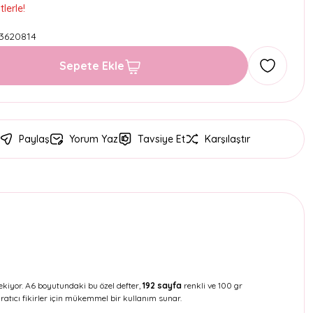
lerle!
3620814
Sepete Ekle
Paylaş
Yorum Yaz
Tavsiye Et
Karşılaştır
ekiyor. A6 boyutundaki bu özel defter,
192 sayfa
renkli ve 100 gr
ratıcı fikirler için mükemmel bir kullanım sunar.