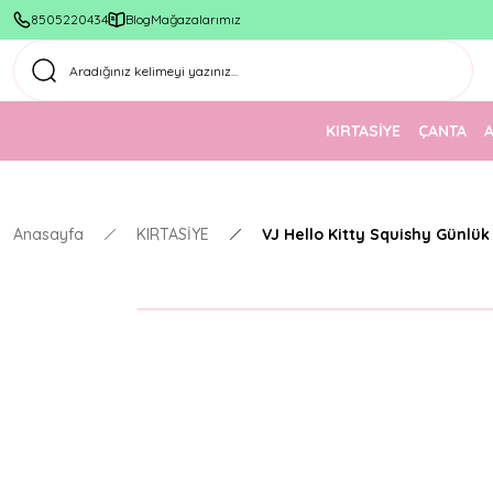
8505220434
Blog
Mağazalarımız
KIRTASİYE
ÇANTA
Anasayfa
KIRTASİYE
VJ Hello Kitty Squishy Günlük 