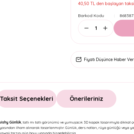
40,50 TL den başlayan taksit
Barkod Kodu
868387
Fiyatı Düşünce Haber Ver
Taksit Seçenekleri
Önerileriniz
quishy Günlük
, tatlı mı tatlı görünümü ve yumuşacık 3D kapak tasarımıyla dikkat ç
yasından ilham alınarak tasarlanmıştır. Günlük, ders notları, rüya günlüğü veya ya
awaii tarzını gün boyu yanında hissedebilirsin.