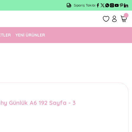
Sipariş Takibi
ETLER
YENİ ÜRÜNLER
shy Günlük A6 192 Sayfa - 3