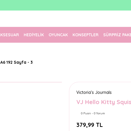
1500 TL Üzeri Ücretsiz Kargo
Tüm Siparişler Aynı Gün Kargoda!
Türkiye'nin En Eğlenceli Kırtasiyesi!
AKSESUAR
HEDİYELİK
OYUNCAK
KONSEPTLER
SÜRPRİZ PAK
A6 192 Sayfa - 3
Victoria's Journals
VJ Hello Kitty Squi
0 Puan - 0 Yorum
379,99 TL