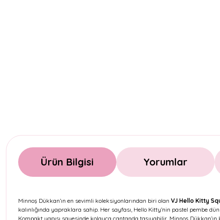
Ürün Bilgisi
Yorumlar
Minnoş Dükkan’ın en sevimli koleksiyonlarından biri olan
VJ Hello Kitty S
kalınlığında yapraklara sahip. Her sayfası, Hello Kitty’nin pastel pembe dün
Kompakt yapısı sayesinde kolayca çantanda taşıyabilir, Minnoş Dükkan’ın k