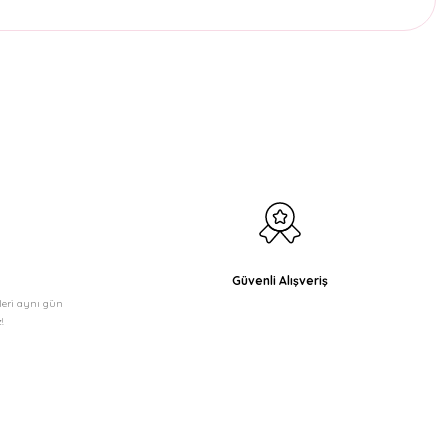
etebilirsiniz.
Güvenli Alışveriş
şleri aynı gün
!