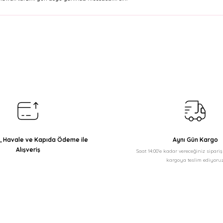
arda yetersiz gördüğünüz noktaları öneri formunu kullanarak tarafımıza il
Bu ürüne ilk yorumu siz yapın!
Yorum Yaz
ı, Havale ve Kapıda Ödeme ile
Aynı Gün Kargo
Alışveriş
Saat 14:00'e kadar vereceğiniz sipari
kargoya teslim ediyoruz
Gönder