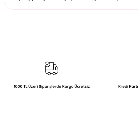
Bu ürünün fiyat bilgisi, resim, ürün açıklamalarında ve diğer konul
Görüş ve önerileriniz için teşekkür ederiz.
Ürün resmi kalitesiz, bozuk veya görüntülenemiyor.
Ürün açıklamasında eksik bilgiler bulunuyor.
Ürün bilgilerinde hatalar bulunuyor.
Ürün fiyatı diğer sitelerden daha pahalı.
Bu ürüne benzer farklı alternatifler olmalı.
1000 TL Üzeri Siparişlerde Kargo Ücretsiz
Kredi Kart