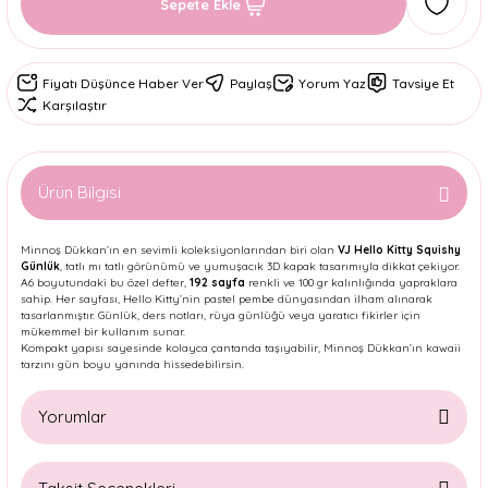
Sepete Ekle
Fiyatı Düşünce Haber Ver
Paylaş
Yorum Yaz
Tavsiye Et
Karşılaştır
Ürün Bilgisi
Minnoş Dükkan’ın en sevimli koleksiyonlarından biri olan
VJ Hello Kitty Squishy
Günlük
, tatlı mı tatlı görünümü ve yumuşacık 3D kapak tasarımıyla dikkat çekiyor.
A6 boyutundaki bu özel defter,
192 sayfa
renkli ve 100 gr kalınlığında yapraklara
sahip. Her sayfası, Hello Kitty’nin pastel pembe dünyasından ilham alınarak
tasarlanmıştır. Günlük, ders notları, rüya günlüğü veya yaratıcı fikirler için
mükemmel bir kullanım sunar.
Kompakt yapısı sayesinde kolayca çantanda taşıyabilir, Minnoş Dükkan’ın kawaii
tarzını gün boyu yanında hissedebilirsin.
Yorumlar