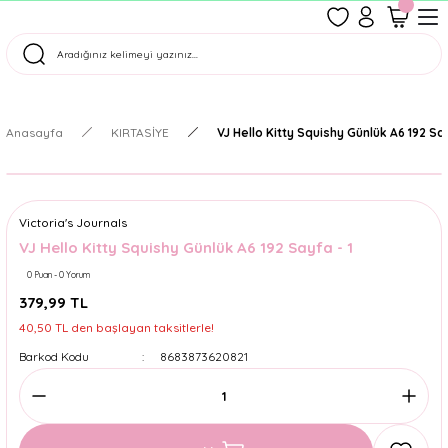
1500 TL Üzeri Ücretsiz Kargo
Tüm Siparişler Aynı Gün Kargoda!
Türkiye'nin En Eğlenceli Kırtasiyesi!
Anasayfa
KIRTASİYE
VJ Hello Kitty Squishy Günlük A6 192 Say
Victoria's Journals
VJ Hello Kitty Squishy Günlük A6 192 Sayfa - 1
0 Puan - 0 Yorum
379,99 TL
40,50 TL den başlayan taksitlerle!
Barkod Kodu
8683873620821