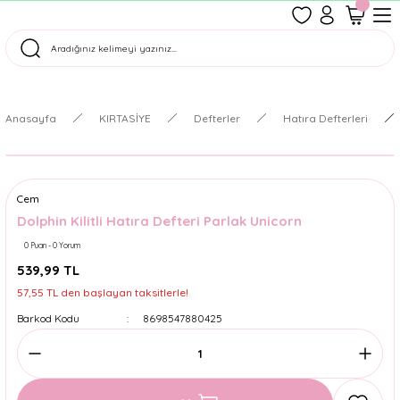
1500 TL Üzeri Ücretsiz Kargo
Tüm Siparişler Aynı Gün Kargoda!
Türkiye'nin En Eğlenceli Kırtasiyesi!
Anasayfa
KIRTASİYE
Defterler
Hatıra Defterleri
Cem
Dolphin Kilitli Hatıra Defteri Parlak Unicorn
0 Puan - 0 Yorum
539,99 TL
57,55 TL den başlayan taksitlerle!
Barkod Kodu
8698547880425