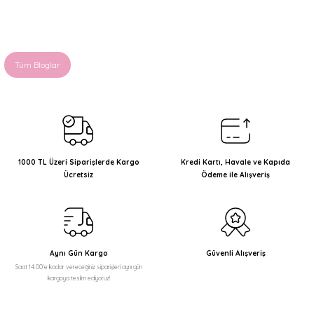
Tüm Bloglar
1000 TL Üzeri Siparişlerde Kargo
Kredi Kartı, Havale ve Kapıda
Ücretsiz
Ödeme ile Alışveriş
Aynı Gün Kargo
Güvenli Alışveriş
Saat 14:00'e kadar vereceğiniz siparişleri aynı gün
kargoya teslim ediyoruz!