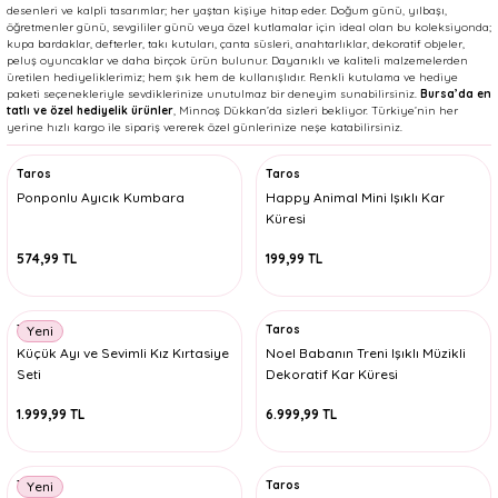
desenleri ve kalpli tasarımlar; her yaştan kişiye hitap eder. Doğum günü, yılbaşı,
öğretmenler günü, sevgililer günü veya özel kutlamalar için ideal olan bu koleksiyonda;
kupa bardaklar, defterler, takı kutuları, çanta süsleri, anahtarlıklar, dekoratif objeler,
peluş oyuncaklar ve daha birçok ürün bulunur. Dayanıklı ve kaliteli malzemelerden
üretilen hediyeliklerimiz; hem şık hem de kullanışlıdır. Renkli kutulama ve hediye
paketi seçenekleriyle sevdiklerinize unutulmaz bir deneyim sunabilirsiniz.
Bursa’da en
tatlı ve özel hediyelik ürünler
, Minnoş Dükkan’da sizleri bekliyor. Türkiye’nin her
yerine hızlı kargo ile sipariş vererek özel günlerinize neşe katabilirsiniz.
Taros
Taros
Ponponlu Ayıcık Kumbara
Happy Animal Mini Işıklı Kar
Küresi
574,99 TL
199,99 TL
Taros
Taros
Yeni
Küçük Ayı ve Sevimli Kız Kırtasiye
Noel Babanın Treni Işıklı Müzikli
Seti
Dekoratif Kar Küresi
1.999,99 TL
6.999,99 TL
Taros
Taros
Yeni