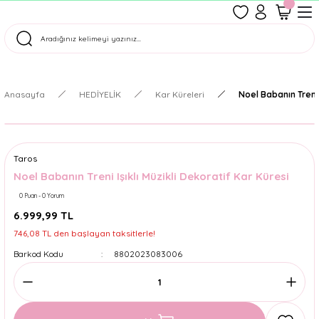
1500 TL Üzeri Ücretsiz Kargo
Tüm Siparişler Aynı Gün Kargoda!
Türkiye'nin En Eğlenceli Kırtasiyesi!
Anasayfa
HEDİYELİK
Kar Küreleri
Noel Babanın Treni 
Taros
Noel Babanın Treni Işıklı Müzikli Dekoratif Kar Küresi
0 Puan - 0 Yorum
6.999,99 TL
746,08 TL den başlayan taksitlerle!
Barkod Kodu
8802023083006