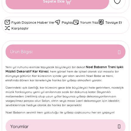
Sepete Ekle
Fiyatı Düşünce Haber Ver
Paylaş
Yorum Yaz
Tavsiye Et
Karşılaştır
Ürün Bilgisi
Yeni yıl ruhunu evinize taşıyacak büyüleyici bir dekor!
Noel Babanın Treni Işıklı
Müzikli Dekoratif Kar Küresi
, hem görsel hem de işitsel olarak sizi masalsı bir
dünyaya götürür. Kar küresinin içinde yer alan sevimli Noel Baba ve treni,
etrafında dönen kar taneleriyle harika bir yılbaşı atmosferi yaratır.
Üzerindeki ışık özelliği, kar küresini gece bile büyüleyici hale getirirken, nostaljik
müzik fonksiyonu yeni yıl anılarınıza sıcak bir dokunuş katar. Dayanıklı
malzemeden üretilmiş olup uzun yıllar boyunca yılbaşı dekorasyonlarınızın
vazgeçilmez parçası olur. Salon, vitrin veya masa üzeri dekorasyon için idealdir;
sevdiklerinize hediye olarak da harika bir seçenektir.
Noel Babanın sevimli tren yolculuğu ile yılbaşı coşkusunu her an yaşayın!
Yorumlar