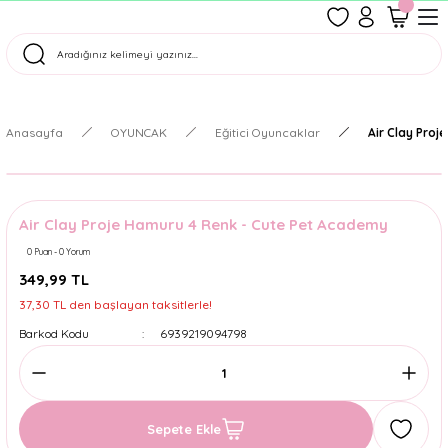
1500 TL Üzeri Ücretsiz Kargo
Tüm Siparişler Aynı Gün Kargoda!
Türkiye'nin En Eğlenceli Kırtasiyesi!
Anasayfa
OYUNCAK
Eğitici Oyuncaklar
Air Clay Pro
Air Clay Proje Hamuru 4 Renk - Cute Pet Academy
0 Puan - 0 Yorum
349,99 TL
37,30 TL den başlayan taksitlerle!
Barkod Kodu
6939219094798
Sepete Ekle