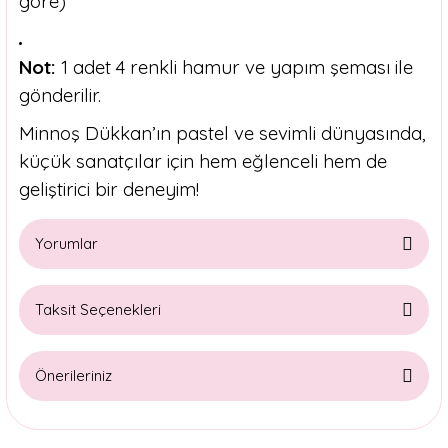
göre)
Not:
1 adet 4 renkli hamur ve yapım şeması ile
gönderilir.
Minnoş Dükkan’ın pastel ve sevimli dünyasında,
küçük sanatçılar için hem eğlenceli hem de
geliştirici bir deneyim!
Yorumlar
Taksit Seçenekleri
Bu ürüne ilk yorumu siz yapın!
Önerileriniz
Yorum Yaz
Bu ürünün fiyat bilgisi, resim, ürün açıklamalarında ve diğer