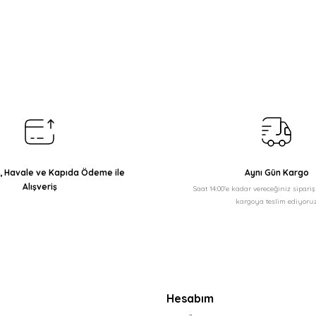
arda yetersiz gördüğünüz noktaları öneri formunu kullanarak tarafımıza il
Bu ürüne ilk yorumu siz yapın!
Yorum Yaz
ı, Havale ve Kapıda Ödeme ile
Aynı Gün Kargo
Alışveriş
Saat 14:00'e kadar vereceğiniz sipari
kargoya teslim ediyoruz
Gönder
Hesabım