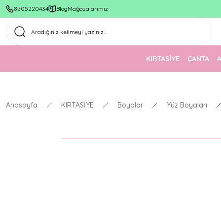
8505220434
Blog
Mağazalarımız
KIRTASİYE
ÇANTA
Anasayfa
KIRTASİYE
Boyalar
Yüz Boyaları