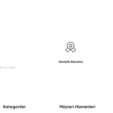
etebilirsiniz.
Güvenli Alışveriş
şleri aynı gün
!
Kategoriler
Müşteri Hizmetleri