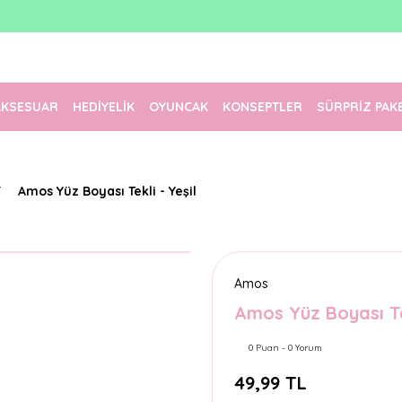
1500 TL Üzeri Ücretsiz Kargo
Tüm Siparişler Aynı Gün Kargoda!
Türkiye'nin En Eğlenceli Kırtasiyesi!
AKSESUAR
HEDİYELİK
OYUNCAK
KONSEPTLER
SÜRPRİZ PAK
Amos Yüz Boyası Tekli - Yeşil
Amos
Amos Yüz Boyası Tek
0 Puan - 0 Yorum
49,99 TL