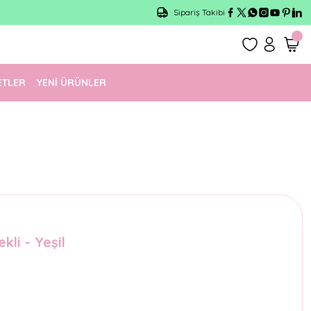
Sipariş Takibi
ETLER
YENİ ÜRÜNLER
li - Yeşil