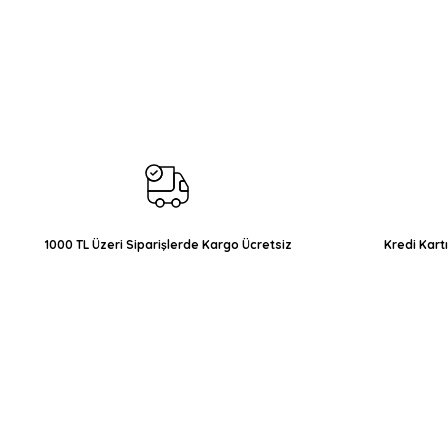
Bu ürünün fiyat bilgisi, resim, ürün açıklamalarında ve diğer konul
Görüş ve önerileriniz için teşekkür ederiz.
Ürün resmi kalitesiz, bozuk veya görüntülenemiyor.
Ürün açıklamasında eksik bilgiler bulunuyor.
Ürün bilgilerinde hatalar bulunuyor.
Ürün fiyatı diğer sitelerden daha pahalı.
Bu ürüne benzer farklı alternatifler olmalı.
1000 TL Üzeri Siparişlerde Kargo Ücretsiz
Kredi Kart