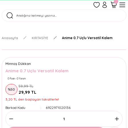
1500 TL Üzeri Ücretsiz Kargo
Tüm Siparişler Aynı Gün Kargoda!
Türkiye'nin En Eğlenceli Kırtasiyesi!
Anasayfa
KIRTASİYE
Anime 0.7 Uçlu Versatil Kalem
Minnoş Dükkan
Anime 0.7 Uçlu Versatil Kalem
0 Puan - 0 Yorum
59,99 TL
%50
29,99 TL
3,20 TL den başlayan taksitlerle!
Barkod Kodu
6922971020136